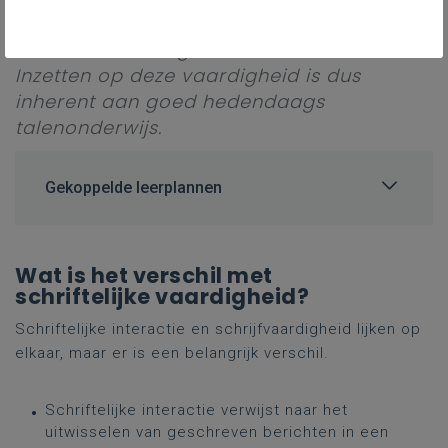
situaties waarin formeel aan schriftelijke
interactie wordt gedaan ook authentiek.
Inzetten op deze vaardigheid is dus
inherent aan goed hedendaags
talenonderwijs.
Gekoppelde leerplannen
Wat is het verschil met
schriftelijke vaardigheid?
Schriftelijke interactie en schrijfvaardigheid lijken op
elkaar, maar er is een belangrijk verschil.
Schriftelijke interactie verwijst naar het
uitwisselen van geschreven berichten in een