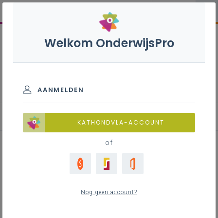
Welkom OnderwijsPro
Frans B+S - 3de graad - D-
finaliteit
AANMELDEN
KATHONDVLA-ACCOUNT
of
Leerplandoel in de kijker:
schriftelijke interactie
Nog geen account?