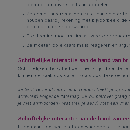
identiteit en diversiteit aan koppelen.
Ze communiceren alleen via e-mail en moeten 
houden daarbij rekening met bijvoorbeeld de ko
de didactische meerwaarde…
Elke leerling moet minimaal twee keer reage
Ze moeten op elkaars mails reageren en argu
Schriftelijke interactie aan de hand van br
Schriftelijke interactie hoeft niet altijd door de
kunnen de zaak ook klaren, zoals ook deze oefen
Je bent verliefd! Een vriend/vriendin heeft je op sc
activiteit) volgende zaterdag. Je wil hierover graa
je met antwoorden? Wat trek je aan?) met een vriend(i
Schriftelijke interactie aan de hand van e
Er bestaan heel wat chatbots waarmee je in discu