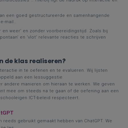
umdiscussies … Hierbij ligt de nadruk op interactie en
n van een goed gestructureerde en samenhangende
 e-mail…
r en weer' en zonder voorbereidingstijd. Zoals bij
ontaan' en 'vlot' relevante reacties te schrijven
in de klas realiseren?
teractie in te oefenen en te evalueren. Wij lijsten
oppeld aan een lessuggestie.
an er andere manieren om hieraan te werken. We geven
punt mee om steeds na te gaan of de oefening aan een
 schooleigen ICT-beleid respecteert.
hatGPT
ngen reeds gebruikt gemaakt hebben van ChatGPT. We
nze les.