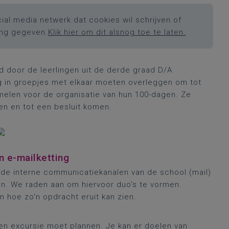
ial media netwerk dat cookies wil schrijven of
ing gegeven.
Klik hier om dit alsnog toe te laten.
rd door de leerlingen uit de derde graad D/A
ng in groepjes met elkaar moeten overleggen om tot
melen voor de organisatie van hun 100-dagen. Ze
n en tot een besluit komen.
en e-mailketting
 de interne communicatiekanalen van de school (mail)
oen. We raden aan om hiervoor duo's te vormen.
n hoe zo'n opdracht eruit kan zien.
en excursie moet plannen. Je kan er doelen van