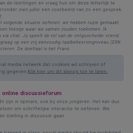
n de leerlingen en vraag hun om deze letterlijk te
ronder zien jullie een voorbeeld van zo een gesprek.
t:
k wil volgende situatie oefenen: we hebben ruzie gemaakt
p een feestje waar we samen zouden toekomen. Ik
via chat. Jij speelt de rol van de ontgoochelde vriend.
e graag op een vrij eenvoudig taalbeheersingniveau (ERK
cteren. De doeltaal is het Frans.
ial media netwerk dat cookies wil schrijven of
ing gegeven.
Klik hier om dit alsnog toe te laten.
n online discussieforum
t zijn in opmars, ook bij onze jongeren. Het kan dus
otsen om schriftelijke interactie te oefenen. We
n stelling in discussie gaan.
e banned in class, social media should be prohibited