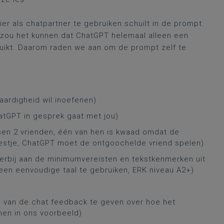
r als chatpartner te gebruiken schuilt in de prompt.
, zou het kunnen dat ChatGPT helemaal alleen een
ruikt. Daarom raden we aan om de prompt zelf te
aardigheid wil inoefenen)
hatGPT in gesprek gaat met jou)
sen 2 vrienden, één van hen is kwaad omdat de
estje, ChatGPT moet de ontgoochelde vriend spelen)
hierbij aan de minimumvereisten en tekstkenmerken uit
een eenvoudige taal te gebruiken, ERK niveau A2+)
p van de chat feedback te geven over hoe het
en in ons voorbeeld)