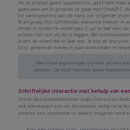
Als je prompt goed opgesteld is, geef hem mee aa
gebruiken om in gesprek te gaan met ChatGPT. Hie
Dit werd gevoerd aan de hand van volgende prom
Ik wil graag mijn schriftelijke interactie trainen. I
omdat ik zonder te verwittigen 2 uur te laat was o
probeer het met jou bij te leggen. We communiceren 
Ik ben de vriend die te laat was. Ik hou de discussi
A2+), gelieve dit niveau in jouw antwoorden te respe
Hier staat ingevoegde content uit een soc
uitlezen. Je hebt hiervoor geen toestemm
Schriftelijke interactie met behulp van ee
Online discussieplatformen zoals Discord en Reddi
ook interessant zijn om dit medium veilig na te bo
werkten een voorbeeld uit waarin jongeren rond ee
Kies een stelling zoals: smartphones should b