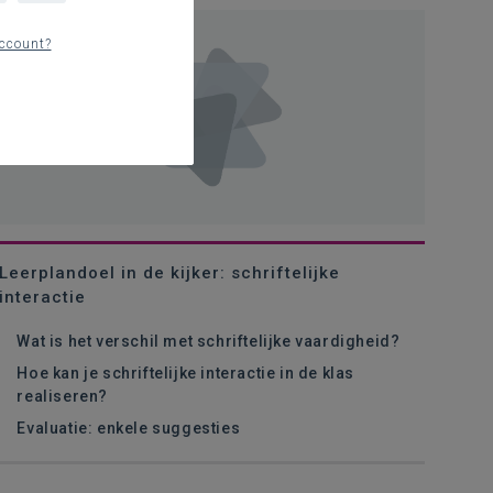
ccount?
Leerplandoel in de kijker: schriftelijke
interactie
Wat is het verschil met schriftelijke vaardigheid?
Hoe kan je schriftelijke interactie in de klas
realiseren?
Evaluatie: enkele suggesties