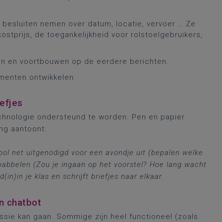
besluiten nemen over datum, locatie, vervoer … Ze
stprijs, de toegankelijkheid voor rolstoelgebruikers,
ren en voortbouwen op de eerdere berichten.
menten ontwikkelen.
iefjes
 technologie ondersteund te worden. Pen en papier
ing aantoont:
hool net uitgenodigd voor een avondje uit (bepalen welke
g babbelen (Zou je ingaan op het voorstel? Hoe lang wacht
n)in je klas en schrijft briefjes naar elkaar.
en chatbot
ssie kan gaan. Sommige zijn heel functioneel (zoals