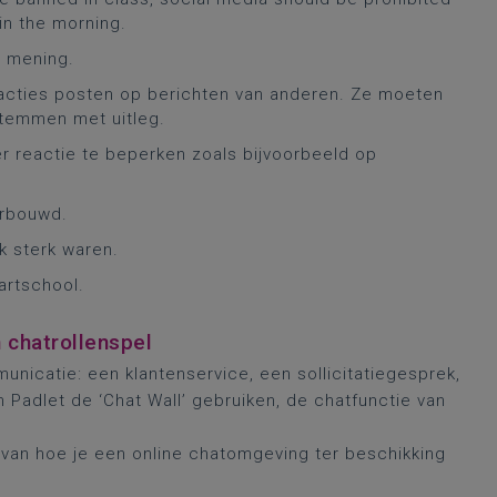
 in the morning.
n mening.
acties posten op berichten van anderen. Ze moeten
stemmen met uitleg.
r reactie te beperken zoals bijvoorbeeld op
rbouwd.
k sterk waren.
artschool.
n chatrollenspel
nicatie: een klantenservice, een sollicitatiegesprek,
n Padlet de ‘Chat Wall’ gebruiken, de chatfunctie van
van hoe je een online chatomgeving ter beschikking