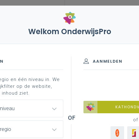
Welkom OnderwijsPro
leerplannen
vakken en leerplannen 3de graad
materiaal
leerplandoel in de kijker: schriftelijke
finaliteit
EN
AANMELDEN
egio en één niveau in. We
materiaal
achtergrond
professionalisering
jkfilter op de website,
 inhoud ziet.
KATHOND
 niveau
ftelijke interactie
of
regio