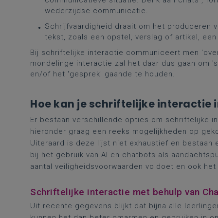
communicatieve situatie. Denk aan chats , for
wederzijdse communicatie.
Schrijfvaardigheid draait om het producere
tekst, zoals een opstel, verslag of artikel, een
Bij schriftelijke interactie communiceert men 'ove
mondelinge interactie zal het daar dus gaan om 'sp
en/of het 'gesprek' gaande te houden.
Hoe kan je schriftelijke interactie 
Er bestaan verschillende opties om schriftelijke in
hieronder graag een reeks mogelijkheden op gek
Uiteraard is deze lijst niet exhaustief en besta
bij het gebruik van AI en chatbots als aandachts
aantal veiligheidsvoorwaarden voldoet en ook het
Schriftelijke interactie met behulp van C
Uit recente gegevens blijkt dat bijna alle leerli
kunnen het dan beter omarmen en gebruiken in o