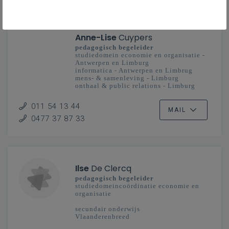
Anne-Lise
Cuypers
pedagogisch begeleider
studiedomein economie en organisatie -
Antwerpen en Limburg
informatica - Antwerpen en Limbrug
mens- & samenleving - Limburg
onthaal & public relations - Limburg
secundair onderwijs
011 54 13 44
MAIL
0477 37 87 33
Ilse
De Clercq
pedagogisch begeleider
studiedomeincoördinatie economie en
organisatie
secundair onderwijs
Vlaanderenbreed