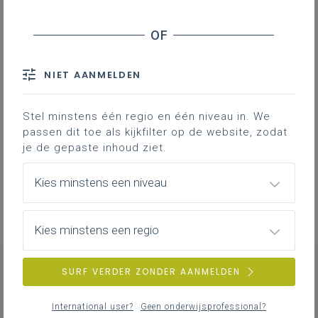
Inspirerend materiaal
Ondersteuning op de klasvloer
NIET AANMELDEN
Stel minstens één regio en één niveau in. We
passen dit toe als kijkfilter op de website, zodat
Professionalisering
je de gepaste inhoud ziet.
Overzicht van nascholingen, vormingen,
netwerken …
Kies minstens een niveau
Kies minstens een regio
SURF VERDER ZONDER AANMELDEN
CONTACT
International user?
Geen onderwijsprofessional?