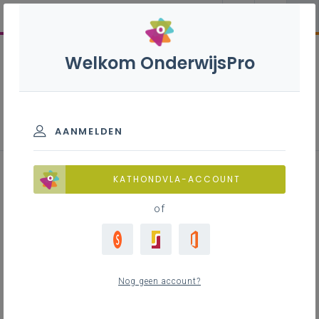
Welkom OnderwijsPro
Winkelmedewerker - 2de graad
- A-finaliteit
AANMELDEN
KATHONDVLA-ACCOUNT
of
Leerplan
Raadpleeg via de leerplantool of download de
Word-versie
Nog geen account?
LEERPLANTOOL