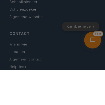
Schoolkalender
Scholenzoeker
Algemene website
Kan ik je helpen?
CONTACT
bèta
Wie is wie
Locaties
Algemeen contact
Helpdesk
NIEUWSBRIEF
SCHRIJF IN