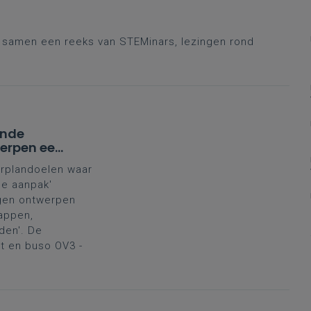
r samen een reeks van STEMinars, lezingen rond
ende
werpen een
'
erplandoelen waar
e aanpak'
ngen ontwerpen
appen,
den'. De
it en buso OV3 -