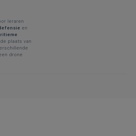
oor leraren
defensie
en
ritieme
de plaats van
verschillende
 een drone