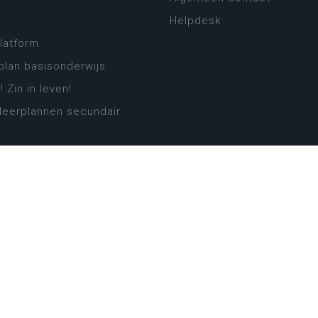
Helpdesk
platform
plan basisonderwijs
! Zin in leven!
leerplannen secundair
llen secundair onderwijs
ansformatie
ender
eker
website