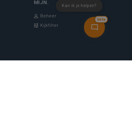
MIJN.
Kan ik je helpen?
Beheer
bèta
Kijkfilter