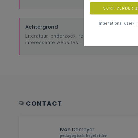
SURF VERDER 
International user?
Achtergrond
Literatuur, onderzoek, regelgeving,
interessante websites …
CONTACT
Ivan
Demeyer
pedagogisch begeleider