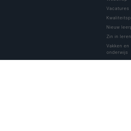
Vacatures
Kwaliteits
Nieuw leer
Zin in leren
Vakken en 
onderwijs
Lessentabe
Digitale tr
Schoolkal
Scholenzo
Algemene 