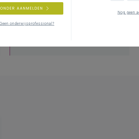
ZONDER AANMELDEN
Nog geen a
Geen onderwijsprofessional?
Professionalisering
Overzicht van nascholingen, vormingen,
netwerken …