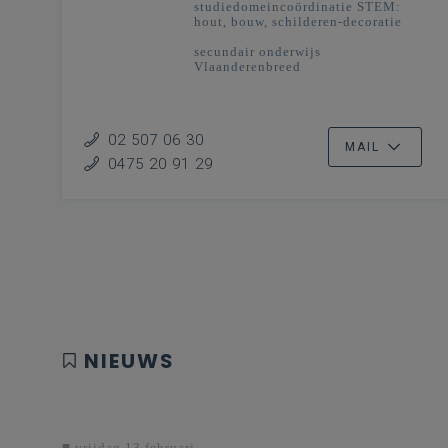
studiedomeincoördinatie STEM:
hout, bouw, schilderen-decoratie
secundair onderwijs
Vlaanderenbreed
02 507 06 30
MAIL
0475 20 91 29
NIEUWS
vrijdag 13 februari