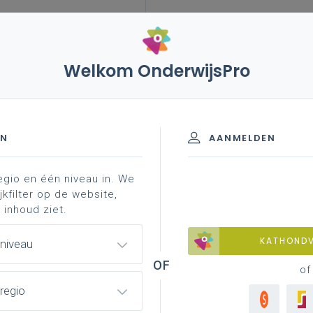
Welkom OnderwijsPro
leerplannen
vakken en leerplannen 2de graad
- A-finaliteit
EN
AANMELDEN
egio en één niveau in. We
jkfilter op de website,
 inhoud ziet.
Basisinformatie
KATHOND
 niveau
Basisinformatie over het leerplan.
of
regio