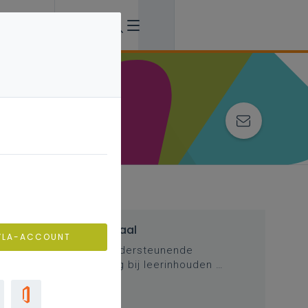
Inspirerend materiaal
VLA-ACCOUNT
Didactische tips, ondersteunende
documenten, duiding bij leerinhouden …