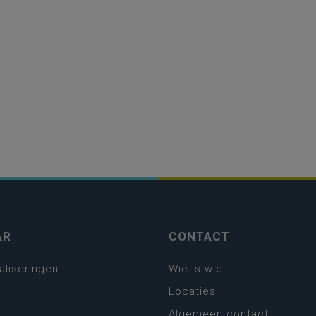
AR
CONTACT
aliseringen
Wie is wie
Locaties
Algemeen contact