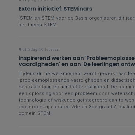
Extern initiatief: STEMinars
iSTEM en STEM voor de Basis organiseren dit jaa
het thema STEM.
dinsdag 10 februari
Inspirerend werken aan 'Probleemoploss
vaardigheden' en aan 'De leerlingen ont
oplossing voor een probleem of uitdaging
Tijdens dit netwerkmoment wordt gewerkt aan le
'probleemoplossende vaardigheden en didactisch
centraal staan en aan het leerplandoel 'De leerli
een oplossing voor een probleem door wetensch
technologie of wiskunde geïntegreerd aan te wen
doelgroep zijn leraren 2de en 3de graad A-finalite
domein STEM.