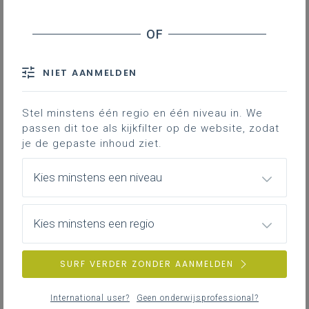
Geen zoekresultaten
NIET AANMELDEN
Er komen geen items overeen met jouw
zoekcriteria.
Probeer een andere zoekopdracht.
Stel minstens één regio en één niveau in. We
passen dit toe als kijkfilter op de website, zodat
je de gepaste inhoud ziet.
Kies minstens een niveau
Kies minstens een regio
SURF VERDER ZONDER AANMELDEN
International user?
Geen onderwijsprofessional?