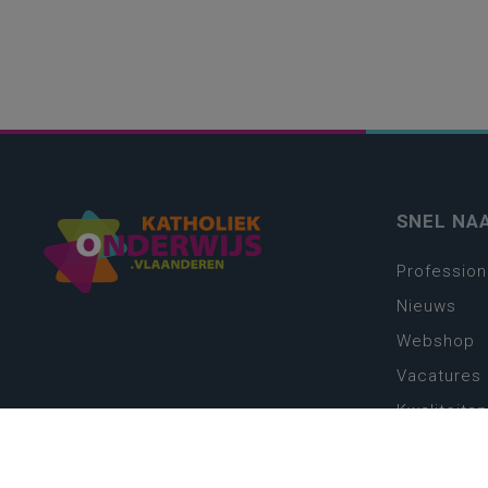
SNEL NA
Profession
Nieuws
Webshop
Vacatures
Kwaliteits
Nieuw leer
Zin in leren