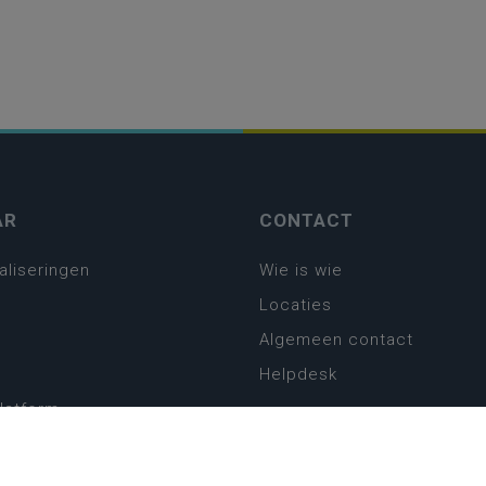
AR
CONTACT
aliseringen
Wie is wie
Locaties
Algemeen contact
Helpdesk
platform
plan basisonderwijs
! Zin in leven!