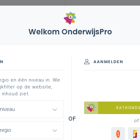
Welkom OnderwijsPro
leerplannen
vakken en leerplannen 2de graad
aliteit
EN
AANMELDEN
egio en één niveau in. We
d materiaal
achtergrond
professionalisering
jkfilter op de website,
 inhoud ziet.
KATHOND
 niveau
of
regio