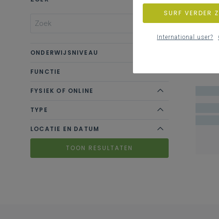
SURF VERDER 
International user?
ONDERWIJSNIVEAU
FUNCTIE
FYSIEK OF ONLINE
TYPE
LOCATIE EN DATUM
TOON RESULTATEN