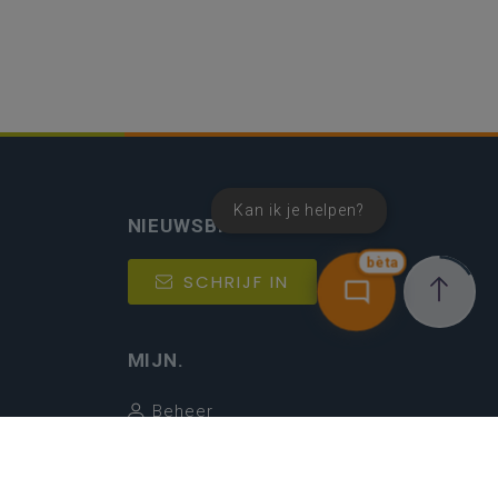
Kan ik je helpen?
NIEUWSBRIEF
bèta
SCHRIJF IN
MIJN.
Beheer
Kijkfilter