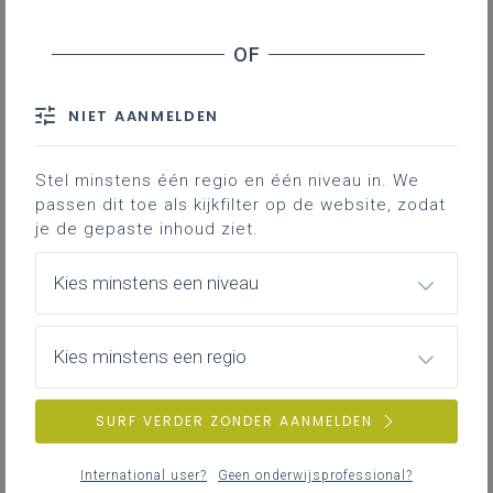
Leerplanpagina’s secundair
leerplan.
Nieuws (tot 12 maanden terug)
Personen
IAC-traject
Professionaliseringen
NIET AANMELDEN
Bronnen
Themapagina’s (mededelingen)
Hier vind je bijkomende informatie en inspiratie bij het uitwerken
Vacatures
van werkplekleren voor jongeren met een IAC-verslag.
Stel minstens één regio en één niveau in. We
passen dit toe als kijkfilter op de website, zodat
je de gepaste inhoud ziet.
IAC-traject
ZOEKEN
Hoe een IAC vormgeven
Kies minstens een niveau
Hoe kan je een IAC vormgeven in het basis- en secundair
wis alle filters en zoektermen
onderwijs?
Kies minstens een regio
SURF VERDER ZONDER AANMELDEN
IAC-traject
IAC en werkplekleren
International user?
Geen onderwijsprofessional?
Hoe kan je een IAC vormgeven bij werkplekleren waaronder