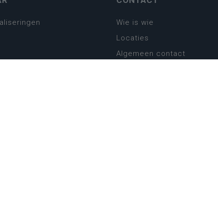
AR
CONTACT
aliseringen
Wie is wie
Locaties
Algemeen contact
Helpdesk
platform
plan basisonderwijs
! Zin in leven!
leerplannen secundair
llen secundair onderwijs
ansformatie
ender
eker