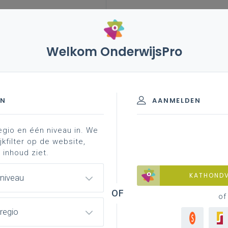
Welkom OnderwijsPro
leerplannen
vakken en leerplannen 2de graad
liteit
inspirerend materiaal
ortmiddelen - 2de graad - A-final
EN
AANMELDEN
egio en één niveau in. We
sionalisering
jkfilter op de website,
 inhoud ziet.
KATHOND
 niveau
of
regio