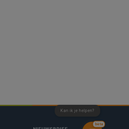
Kan ik je helpen?
bèta