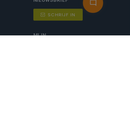
NIEUWSBRIEF
SCHRIJF IN
MIJN.
Beheer
Kijkfilter