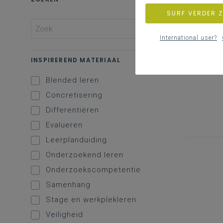
SURF VERDER 
International user?
INSPIREREND MATERIAAL
Blended leren
Concretisering
Differentiëren
Evalueren
Leerplanduiding
Onderzoekend leren
Onderzoekscompetentie
Samenhang
Stage en werkplekleren
Veiligheid