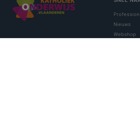
SNEL NA
Profession
Nieuws
Webshop
Vacatures
Kwaliteits
Nieuw leer
Zin in leren
Vakken en 
onderwijs
Lessentabe
Digitale tr
Schoolkal
Scholenzo