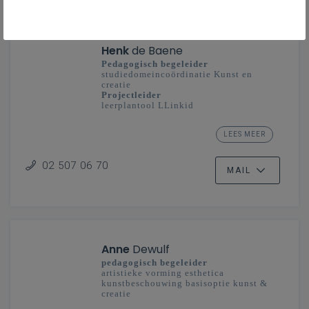
Henk
de Baene
Pedagogisch begeleider
studiedomeincoördinatie Kunst en
creatie
Projectleider
leerplantool LLinkid
secundair onderwijs - Vlaanderenbreed
LEES MEER
Ontwikkeling klas en school
02 507 06 70
MAIL
Anne
Dewulf
pedagogisch begeleider
artistieke vorming esthetica
kunstbeschouwing basisoptie kunst &
creatie