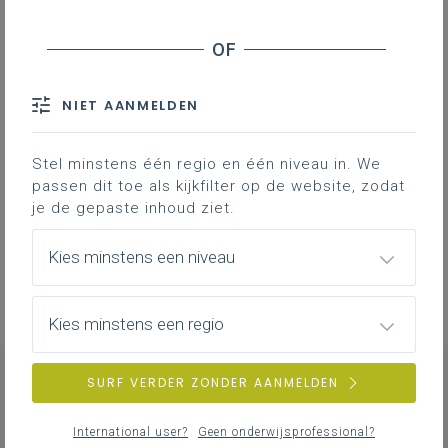
Inspirerend materiaal
Ondersteuning op de klasvloer
NIET AANMELDEN
Stel minstens één regio en één niveau in. We
passen dit toe als kijkfilter op de website, zodat
Professionalisering
je de gepaste inhoud ziet.
Overzicht van nascholingen, vormingen,
netwerken …
Kies minstens een niveau
Kies minstens een regio
SURF VERDER ZONDER AANMELDEN
CONTACT
International user?
Geen onderwijsprofessional?