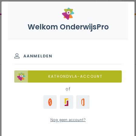
Welkom OnderwijsPro
Architecturale en beeldende
kunsten - 2de graad - D/A-
finaliteit
AANMELDEN
KATHONDVLA-ACCOUNT
of
Leerplan
Raadpleeg via de leerplantool of download de
Word-versie
Nog geen account?
LEERPLANTOOL