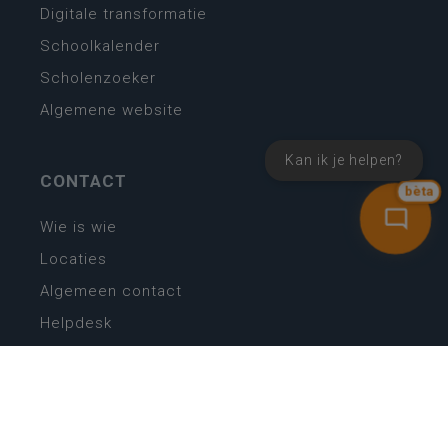
Digitale transformatie
Schoolkalender
Scholenzoeker
Algemene website
Kan ik je helpen?
CONTACT
bèta
Wie is wie
Locaties
Algemeen contact
Helpdesk
NIEUWSBRIEF
SCHRIJF IN