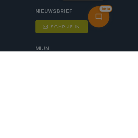
bèta
NIEUWSBRIEF
SCHRIJF IN
MIJN.
Beheer
Kijkfilter