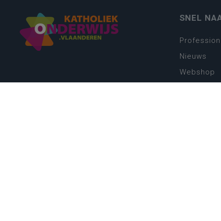
SNEL NA
Profession
Nieuws
Webshop
Vacatures
Kwaliteits
Nieuw leer
Zin in leren
Vakken en 
onderwijs
Lessentabe
Digitale tr
Schoolkal