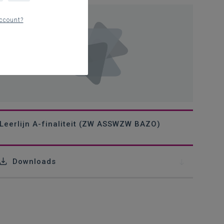
ccount?
Leerlijn A-finaliteit (ZW ASSWZW BAZO)
Downloads