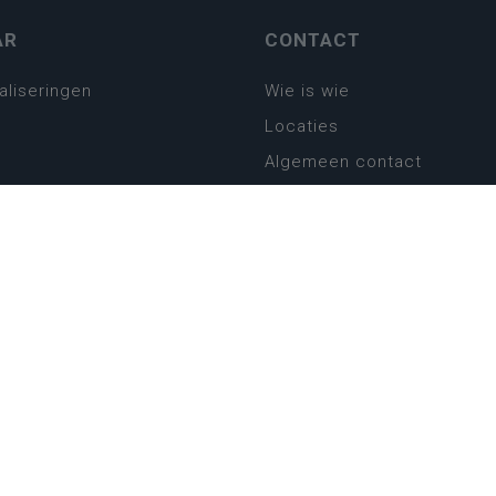
AR
CONTACT
aliseringen
Wie is wie
Locaties
Algemeen contact
Helpdesk
platform
plan basisonderwijs
! Zin in leven!
leerplannen secundair
llen secundair onderwijs
ansformatie
ender