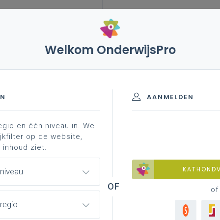
Welkom OnderwijsPro
leerplannen
vakken en leerplannen 2de graad
irerend materiaal
leerlijn a ...
d - A-finaliteit
EN
AANMELDEN
egio en één niveau in. We
materiaal
achtergrond
professionalisering
jkfilter op de website,
 inhoud ziet.
KATHOND
 niveau
ZW BAZO)
of
regio