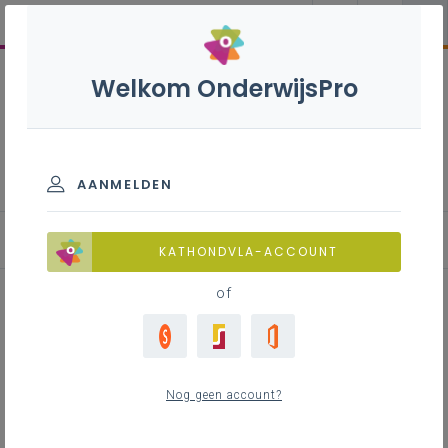
Welkom OnderwijsPro
Agrotechnieken dier S -
3de graad - D/A-finaliteit
AANMELDEN
KATHONDVLA-ACCOUNT
of
Leer-/lesdoelen ontwikkelen
Agrotechnieken dier
Nog geen account?