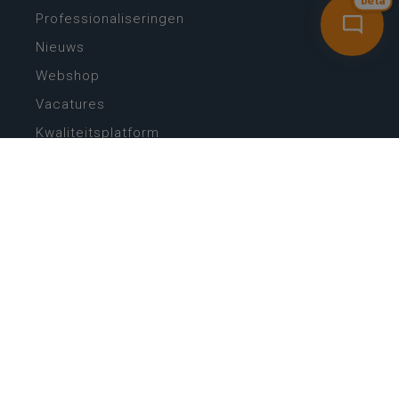
bèta
Professionaliseringen
Nieuws
Webshop
Vacatures
Kwaliteitsplatform
Nieuw leerplan basisonderwijs
Zin in leren! Zin in leven!
Vakken en leerplannen secundair onderwijs
Lessentabellen secundair onderwijs
Digitale transformatie
Schoolkalender
Scholenzoeker
Algemene website