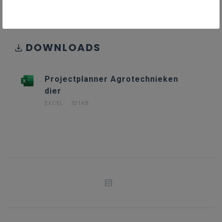
DOWNLOADS
Projectplanner Agrotechnieken
dier
EXCEL
321KB