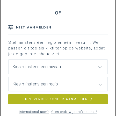
Inhoudstafel
Downloads
NIET AANMELDEN
Dit Excelbestand kan je gebruiken om
Stel minstens één regio en één niveau in. We
leerplandoelen om te zetten naar
passen dit toe als kijkfilter op de website, zodat
leer/lesdoelen, leerinhouden en criteria.
je de gepaste inhoud ziet.
Het is geen verplicht werkinstrument, maar
een werkblad dat je vrij kan gebruiken.
Kies minstens een niveau
Heb je vragen of wens je ondersteuning?
Contacteer dan je pedagogisch
begeleider.
Kies minstens een regio
SURF VERDER ZONDER AANMELDEN
Gekoppelde leerplannen
International user?
Geen onderwijsprofessional?