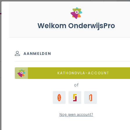
Welkom OnderwijsPro
Geschiedenis B - 3de
graad - D-finaliteit
AANMELDEN
KATHONDVLA-ACCOUNT
of
Krachtlijn 2 - Leerplandoel 7 (D')
- 8 (D) - 8 (D/A)
Nog geen account?