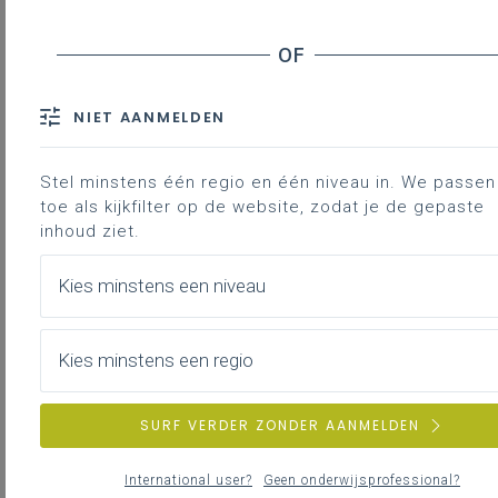
Inhoudstafel
Waarom?
Wat?
Aandachtspunten
NIET AANMELDEN
Hoe?
Stel minstens één regio en één niveau in. We passen 
toe als kijkfilter op de website, zodat je de gepaste
inhoud ziet.
Domeinoverschrijdend
Domeingebonden
Dubbel
finalite
Kies minstens een niveau
LPD 8 De
LPD 8 D
LPD
7
De leerlingen
leerlingen lichten
leerling
Kies minstens een regio
lichten
verbanden toe
verbanden toe
verband
tussen de
tussen de
tussen 
maatschappelijke
maatschappelijke
maatsch
SURF VERDER ZONDER AANMELDEN
domeinen voor
domeinen voor
domeine
westerse en niet-
westerse en niet-
westerse
International user?
Geen onderwijsprofessional?
westerse
westerse
westers