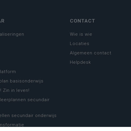
AR
CONTACT
aliseringen
Wie is wie
Locaties
Algemeen contact
Helpdesk
platform
plan basisonderwijs
! Zin in leven!
leerplannen secundair
llen secundair onderwijs
ansformatie