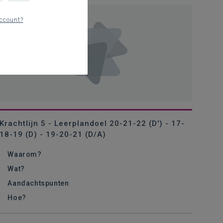
ccount?
Krachtlijn 5 - Leerplandoel 20-21-22 (D') - 17-
18-19 (D) - 19-20-21 (D/A)
Waarom?
Wat?
Aandachtspunten
Hoe?