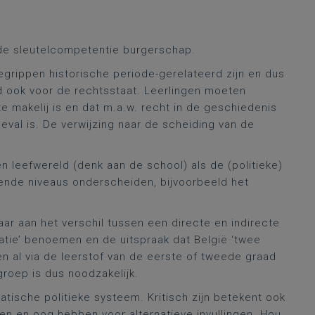
 de sleutelcompetentie burgerschap.
 begrippen historische periode-gerelateerd zijn en dus
d ook voor de rechtsstaat. Leerlingen moeten
e makelij is en dat m.a.w. recht in de geschiedenis
eval is. De verwijzing naar de scheiding van de
leefwereld (denk aan de school) als de (politieke)
illende niveaus onderscheiden, bijvoorbeeld het
aar aan het verschil tussen een directe en indirecte
atie’ benoemen en de uitspraak dat België ‘twee
n al via de leerstof va
n de eerste of tweede graad
roep is dus noodzakelijk.
atische politieke systeem. Kritisch zijn betekent ook
n en oog hebben voor alternatieve invullingen. Hou