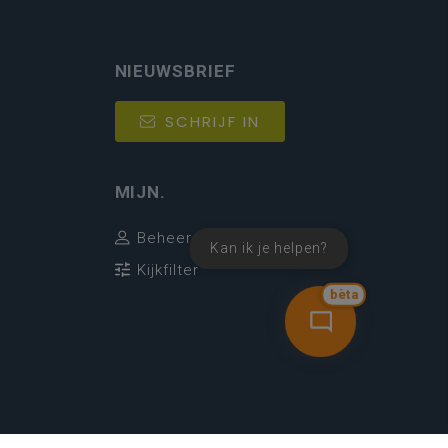
NIEUWSBRIEF
SCHRIJF IN
MIJN.
Beheer
Kan ik je helpen?
Kijkfilter
bèta