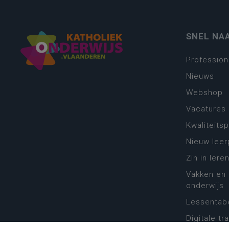
SNEL NA
Profession
Nieuws
Webshop
Vacatures
Kwaliteits
Nieuw leer
Zin in leren
Vakken en 
onderwijs
Lessentabe
Digitale tr