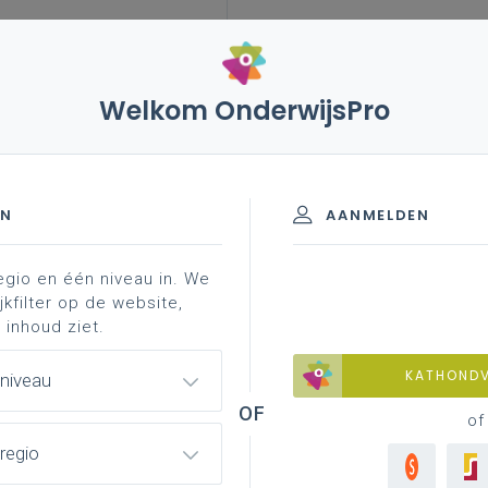
Welkom OnderwijsPro
leerplannen
vakken en leerplannen 3de graad
rerend materiaal
krachtlijn ...
 - D-finaliteit
EN
AANMELDEN
egio en één niveau in. We
materiaal
achtergrond
professionalisering
jkfilter op de website,
 inhoud ziet.
KATHOND
 niveau
21-22 (D') - 17-18-19 (D) - 19-20-21 (
of
regio