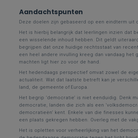
Aandachtspunten
Deze doelen zijn gebaseerd op een eindterm uit
Het is hierbij belangrijk dat leerlingen inzien dat
een wisselende inhoud hebben. Dit geldt uiteraar
begrijpen dat onze huidige rechtsstaat van recent
een heel andere invulling kreeg dan vandaag het g
machten ligt hier zo voor de hand.
Het hedendaags perspectief omvat zowel de eigen 
actualiteit. Wat dat laatste betreft kan je versch
land, de gemeente of Europa.
Het begrip ‘democratie’ is niet eenduidig. Denk m
democratie, landen die zich als een ‘volksdemocr
democratieën’ kent. Enkele van die finesses kunne
een plaats gekregen hebben. Overleg met de vakg
Het is opletten voor verheerlijking van het democr
de hedendaagse democratie tegen het licht houde