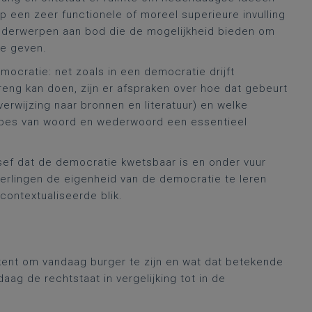
p een zeer functionele of moreel superieure invulling
onderwerpen aan bod die de mogelijkheid bieden om
te geven.
ocratie: net zoals in een democratie drijft
eng kan doen, zijn er afspraken over hoe dat gebeurt
rwijzing naar bronnen en literatuur) en welke
ipes van woord en wederwoord een essentieel
besef dat de democratie kwetsbaar is en onder vuur
eerlingen de eigenheid van de democratie te leren
contextualiseerde blik.
ekent om vandaag burger te zijn en wat dat betekende
ag de rechtstaat in vergelijking tot in de