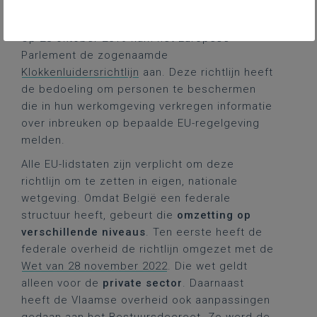
Apart decreet voor het
Vlaamse onderwijs
Op 23 oktober 2019 nam het Europese
Parlement de zogenaamde
Klokkenluidersrichtlijn
aan. Deze richtlijn heeft
de bedoeling om personen te beschermen
die in hun werkomgeving verkregen informatie
over inbreuken op bepaalde EU-regelgeving
melden.
Alle EU-lidstaten zijn verplicht om deze
richtlijn om te zetten in eigen, nationale
wetgeving. Omdat België een federale
structuur heeft, gebeurt die
omzetting op
verschillende niveaus
. Ten eerste heeft de
federale overheid de richtlijn omgezet met de
Wet van 28 november 2022
. Die wet geldt
alleen voor de
private sector
. Daarnaast
heeft de Vlaamse overheid ook aanpassingen