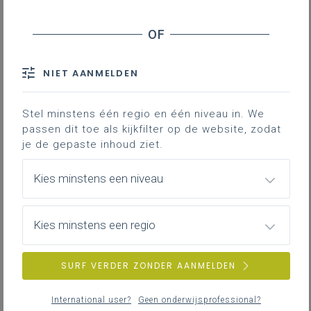
Downloads
Contact
NIET AANMELDEN
Op 21 juni 2023 heeft het Vlaams
Stel minstens één regio en één niveau in. We
Parlement
een nieuw
passen dit toe als kijkfilter op de website, zodat
decreet
goedgekeurd dat
je de gepaste inhoud ziet.
onderwijspersoneel toelaat om
onregelmatigheden binnen
Kies minstens een niveau
(onderwijs)instellingen te melden
zonder angst voor represailles. Op
Kies minstens een regio
deze manier zet de Vlaamse
overheid een Europese richtlijn om
in Vlaamse regelgeving.
SURF VERDER ZONDER AANMELDEN
International user?
Geen onderwijsprofessional?