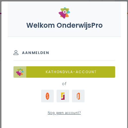
Welkom OnderwijsPro
Klokkenluidersregeling
AANMELDEN
KATHONDVLA-ACCOUNT
Inhoudstafel
of
Apart decreet voor het Vlaamse onderwijs
Meldpunten?
Wie kan melden?
Welke inbreuken?
Nog geen account?
Behandeling van een klokkenluidersmelding
Vertrouwelijkheid en represaillebescherming