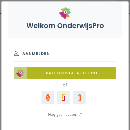
Welkom OnderwijsPro
Internationalisering
AANMELDEN
Blog
KATHONDVLA-ACCOUNT
of
Scientific publication as a
result of one of our projects
Nog geen account?