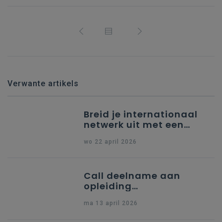
Verwante artikels
Breid je internationaal
netwerk uit met een
partner uit Spanje
wo 22 april 2026
Call deelname aan
opleiding
"Ondersteuning naar
ma 13 april 2026
indiening Erasmus+ KA1
Dossier Accreditering"