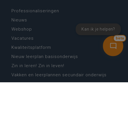
Professionaliseringen
Nieuws
Webshop
Kan ik je helpen?
Vacatures
bèta
Kwaliteitsplatform
Nieuw leerplan basisonderwijs
Zin in leren! Zin in leven!
Vakken en leerplannen secundair onderwijs
Lessentabellen secundair onderwijs
Digitale transformatie
Schoolkalender
Scholenzoeker
Algemene website