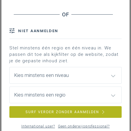
As a result of an Erasmus+ KA2 project
one of our colleagues, Rik
Vanderhauwaert, is the
co-author
of an
article in a scientific publication. The
NIET AANMELDEN
article has been published in
Elsevier's
Teaching and teacher
Stel minstens één regio en één niveau in. We
education
.
passen dit toe als kijkfilter op de website, zodat
Het startte allemaal in 2014. Katholiek Onderwijs
je de gepaste inhoud ziet.
Vlaanderen stapte in een internationaal avontuur
danzij de subsidie binnen het
Erasmus+-programma
Kies minstens een niveau
voor strategisch partnerschappen
. Katholiek
Onderwijs Vlaanderen was coördinator van het
Kies minstens een regio
LINPILCARE-project in samenwerking met instellingen
uit Slovenië, Nederland, Engeland, Portugal en
Estland.
SURF VERDER ZONDER AANMELDEN
International user?
Geen onderwijsprofessional?