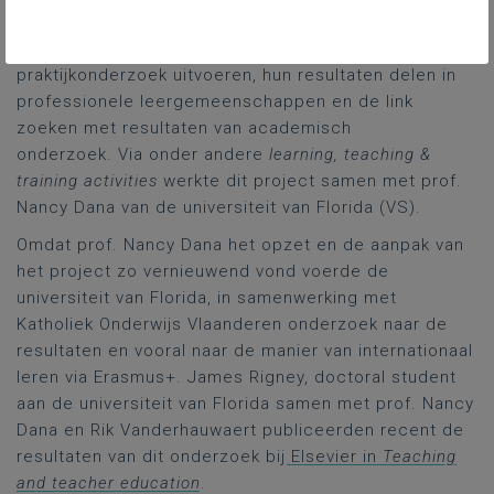
In dit
LINPILCARE-project
staan professionalisering
voor leraren centraal waarbij leraren
praktijkonderzoek uitvoeren, hun resultaten delen in
professionele leergemeenschappen en de link
zoeken met resultaten van academisch
onderzoek. Via onder andere
learning, teaching &
training activities
werkte dit project samen met prof.
Nancy Dana van de universiteit van Florida (VS).
Omdat prof. Nancy Dana het opzet en de aanpak van
het project zo vernieuwend vond voerde de
universiteit van Florida, in samenwerking met
Katholiek Onderwijs Vlaanderen onderzoek naar de
resultaten en vooral naar de manier van internationaal
leren via Erasmus+. James Rigney, doctoral student
aan de universiteit van Florida samen met prof. Nancy
Dana en Rik Vanderhauwaert publiceerden recent de
resultaten van dit onderzoek bij
Elsevier in
Teaching
and teacher education
.