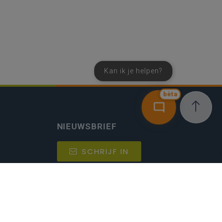
Kan ik je helpen?
bèta
NIEUWSBRIEF
SCHRIJF IN
MIJN.
Beheer