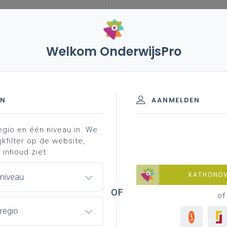
Welkom OnderwijsPro
eleid
internationalisering
blog
may 2019 –
EN
AANMELDEN
egio en één niveau in. We
es for jobshadowing
projects
how to go internat
jkfilter op de website,
 inhoud ziet.
KATHOND
 niveau
nders
of
regio