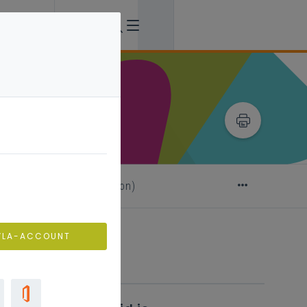
ional? (under construction)
VLA-ACCOUNT
Verwante artikels