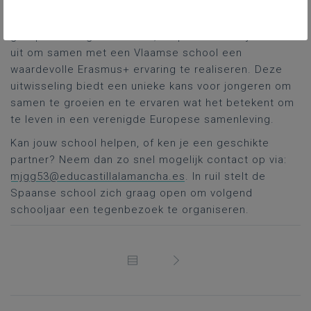
laten maken met de werking van de Europese
instellingen en de rechten van Europese burgers. De
groep is zeer gemotiveerd, respectvol en kijkt ernaar
uit om samen met een Vlaamse school een
waardevolle Erasmus+ ervaring te realiseren. Deze
uitwisseling biedt een unieke kans voor jongeren om
samen te groeien en te ervaren wat het betekent om
te leven in een verenigde Europese samenleving.
Kan jouw school helpen, of ken je een geschikte
partner? Neem dan zo snel mogelijk contact op via:
mjgg53@educastillalamancha.es
. In ruil stelt de
Spaanse school zich graag open om volgend
schooljaar een tegenbezoek te organiseren.