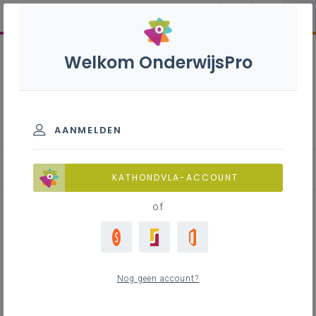
Welkom OnderwijsPro
Internationalisering
AANMELDEN
Blog
KATHONDVLA-ACCOUNT
of
Breid je internationaal netwerk
uit met een partner uit Spanje
Nog geen account?