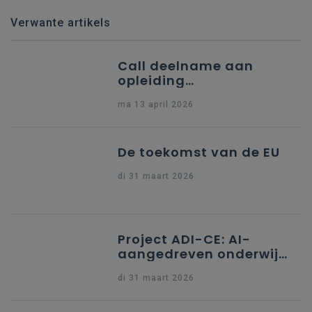
Verwante artikels
Call deelname aan
opleiding
"Ondersteuning naar
ma 13 april 2026
indiening Erasmus+ KA1
Dossier Accreditering"
De toekomst van de EU
di 31 maart 2026
Project ADI-CE: AI-
aangedreven onderwijs
in digitaal burgerschap
di 31 maart 2026