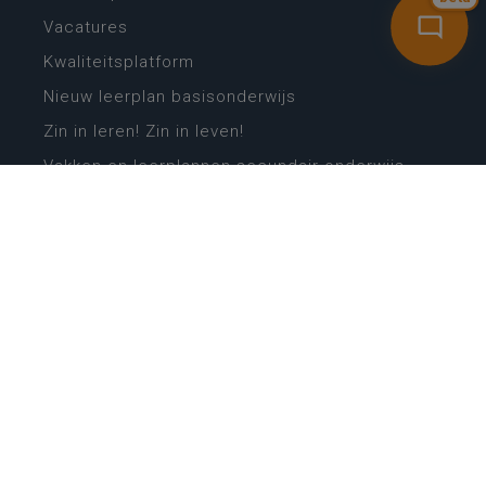
Vacatures
Kwaliteitsplatform
Nieuw leerplan basisonderwijs
Zin in leren! Zin in leven!
Vakken en leerplannen secundair onderwijs
Lessentabellen secundair onderwijs
Digitale transformatie
Schoolkalender
Scholenzoeker
Algemene website
CONTACT
Wie is wie