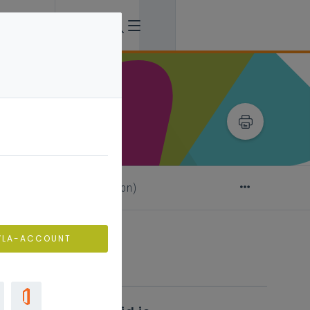
ional? (under construction)
VLA-ACCOUNT
Verwante artikels