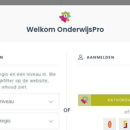
Welkom OnderwijsPro
eleid
internationalisering
blog
project adi-
EN
AANMELDEN
egio en één niveau in. We
es for jobshadowing
projects
how to go internat
jkfilter op de website,
 inhoud ziet.
KATHOND
 niveau
ven onderwijs in digitaal
of
regio