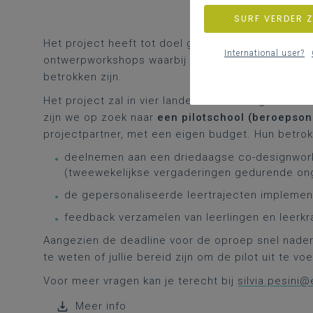
SURF VERDER 
Het project heeft tot doel gepersonaliseerde leer
International user?
ontwerpworkshops waarbij leerlingen, leerkracht
betrokken zijn.
Het project zal in vier landen worden uitgevoerd: 
zijn we op zoek naar
een pilotschool (beroepson
projectpartner, met een eigen budget. Hun betrok
deelnemen aan een driedaagse co-designworks
(tweewekelijkse vergaderingen gedurende on
de gepersonaliseerde leertrajecten implemen
feedback verzamelen van leerlingen en leerkr
Aangezien de deadline voor de oproep snel nadert 
te weten of jullie bereid zijn om de pilot uit te vo
Voor meer vragen kan je terecht bij
silvia.pesini
Meer info