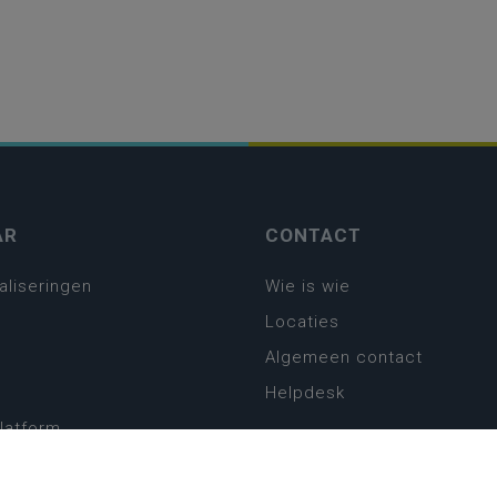
AR
CONTACT
aliseringen
Wie is wie
Locaties
Algemeen contact
Helpdesk
platform
plan basisonderwijs