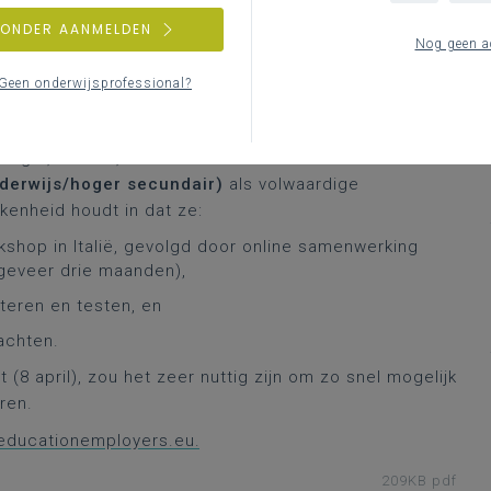
ZONDER AANMELDEN
Nog geen a
trajecten te ontwikkelen en te testen via co-
Geen onderwijsprofessional?
en, leden van de gemeenschap en overheidsinstanties
België, Finland, Italië en Litouwen. Voor Vlaanderen
derwijs/hoger secundair)
als volwaardige
kenheid houdt in dat ze:
hop in Italië, gevolgd door online samenwerking
geveer drie maanden),
teren en testen, en
achten.
(8 april), zou het zeer nuttig zijn om zo snel mogelijk
eren.
@educationemployers.eu.
209KB pdf