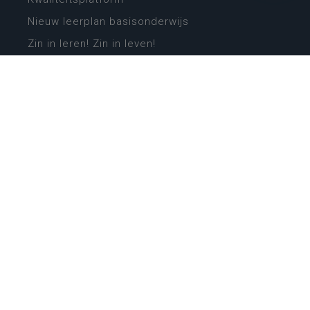
Nieuw leerplan basisonderwijs
Zin in leren! Zin in leven!
Vakken en leerplannen secundair onderwijs
Lessentabellen secundair onderwijs
Digitale transformatie
Schoolkalender
Scholenzoeker
Algemene website
CONTACT
Wie is wie
Locaties
Algemeen contact