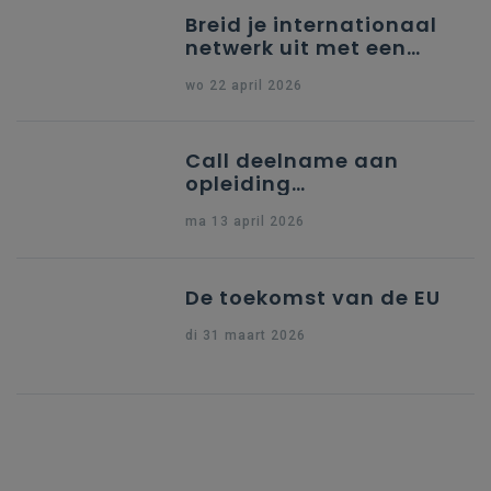
Breid je internationaal
netwerk uit met een
partner uit Spanje
wo 22 april 2026
Call deelname aan
opleiding
"Ondersteuning naar
ma 13 april 2026
indiening Erasmus+ KA1
Dossier Accreditering"
De toekomst van de EU
di 31 maart 2026