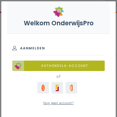
Welkom OnderwijsPro
Internationalisering
AANMELDEN
Blog
KATHONDVLA-ACCOUNT
of
Internationaal verankerd
secundair onderwijs -
Nog geen account?
Hefboom voor