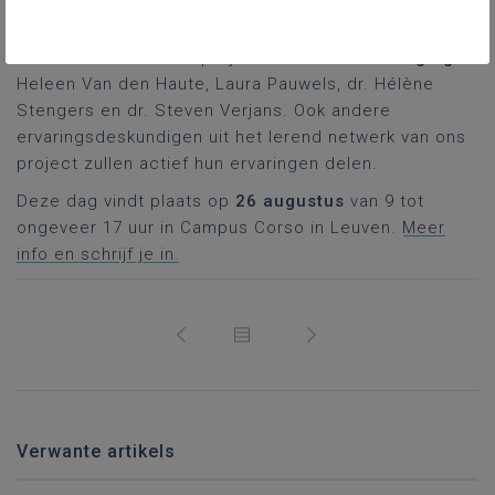
Deze studiedag wordt verzorgd door het projectteam
van UCLL-onderzoeksproject
Scholen in Beweging
:
Heleen Van den Haute, Laura Pauwels, dr. Hélène
Stengers en dr. Steven Verjans. Ook andere
ervaringsdeskundigen uit het lerend netwerk van ons
project zullen actief hun ervaringen delen.
Deze dag vindt plaats op
26 augustus
van 9 tot
ongeveer 17 uur in Campus Corso in Leuven.
Meer
info en schrijf je in.
Verwante artikels