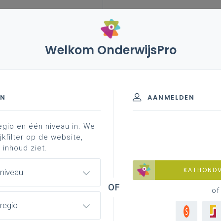
Welkom OnderwijsPro
eleid
internationalisering
blog
erasmus+
r van uniser!
EN
AANMELDEN
egio en één niveau in. We
es for jobshadowing
projects
how to go internat
jkfilter op de website,
 inhoud ziet.
KATHOND
 niveau
cht? Doe mee aan het
of
regio
niser!