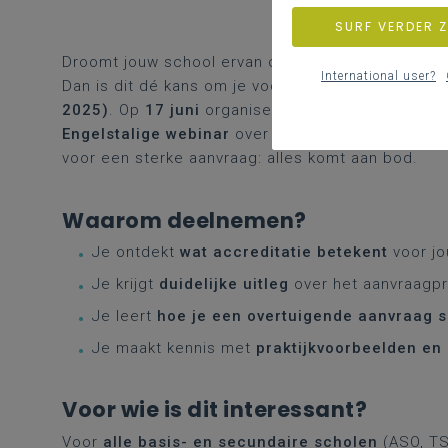
SURF VERDER 
Droomt jouw school ervan om structureel werk te
International user?
Dan is dit dé kans om je voor te bereiden op de 
2025)
. Op
17 juni
organiseert
Uniser
, een ervare
Engelstalige webinar
over het volledige accredit
voor een sterke aanvraag: alles komt aan bod.
Waarom deelnemen?
Je ontdekt
wat accreditatie betekent
voor jo
Je krijgt
duidelijke uitleg
over het aanvraagpr
Je leert
hoe je een overtuigende aanvraag s
Je maakt kennis met
praktijkvoorbeelden en
Voor wie is dit interessant?
Voor
alle basis- en secundaire scholen
(ASO, TS