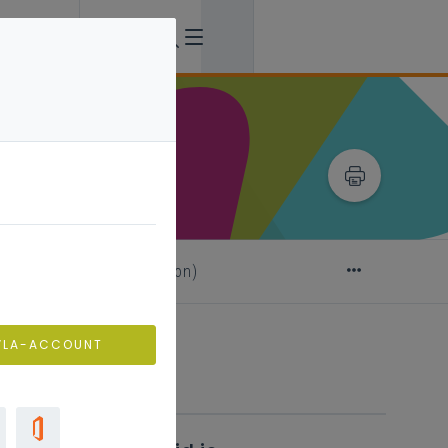
ional? (under construction)
VLA-ACCOUNT
Verwante artikels