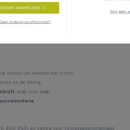
ZONDER AANMELDEN
Nog geen a
 maken van
internationale mobiliteit via Erasmus+?
Geen onderwijsprofessional?
volgende
accreditatieaanvraag (deadline oktober
n Europese partnerorganisatie, een
gratis
atieproces. Van eerste stappen tot concrete tips
uw school (en waarom het loont);
oces en de timing;
chrijft
, stap voor stap;
 succescriteria
.
O, BSO, KSO) én centra voor volwassenenonderwijs