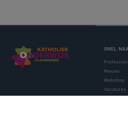
SNEL NA
Profession
Nieuws
Webshop
Vacatures
Kwaliteits
Nieuw leer
Zin in leren
Vakken en 