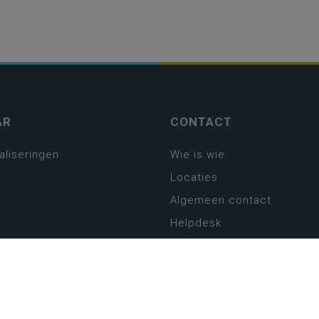
AR
CONTACT
aliseringen
Wie is wie
Locaties
Algemeen contact
Helpdesk
platform
plan basisonderwijs
! Zin in leven!
leerplannen secundair