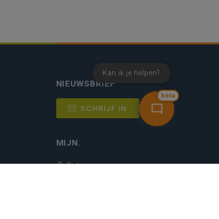
Kan ik je helpen?
NIEUWSBRIEF
bèta
SCHRIJF IN
MIJN.
Beheer
Kijkfilter