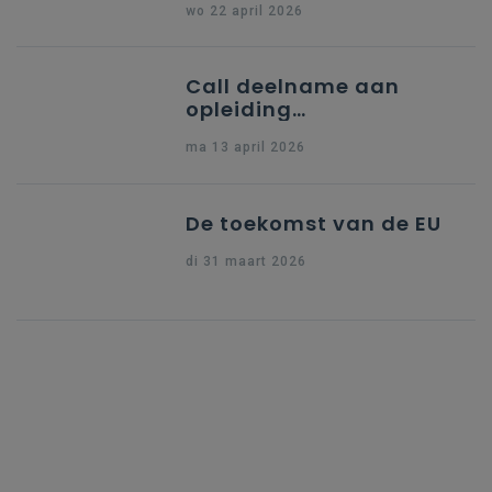
wo 22 april 2026
Call deelname aan
opleiding
"Ondersteuning naar
ma 13 april 2026
indiening Erasmus+ KA1
Dossier Accreditering"
De toekomst van de EU
di 31 maart 2026