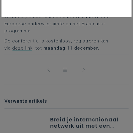
aanbeveling van de Raad over een kader voor
leermobiliteit (die in het voorjaar van 2024 wordt
verwacht) en de tussentijdse evaluatie van de
Europese onderwijsruimte en het Erasmus+-
programma.
De conferentie is kostenloos, registreren kan
via
deze link
, tot
maandag 11 december.
Verwante artikels
Breid je internationaal
netwerk uit met een
partner uit Spanje