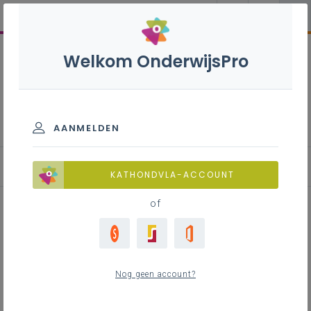
Welkom OnderwijsPro
Internationalisering
AANMELDEN
Blog
KATHONDVLA-ACCOUNT
of
European conference
'Individual pupil mobility (IPM)
Nog geen account?
and recognition of its learning