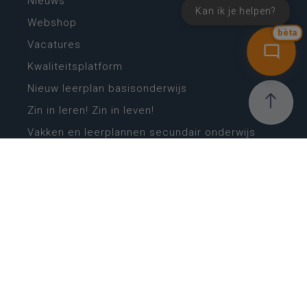
Nieuws
Kan ik je helpen?
Webshop
bèta
Vacatures
Kwaliteitsplatform
Nieuw leerplan basisonderwijs
Zin in leren! Zin in leven!
Vakken en leerplannen secundair onderwijs
Lessentabellen secundair onderwijs
Digitale transformatie
Schoolkalender
Scholenzoeker
Algemene website
CONTACT