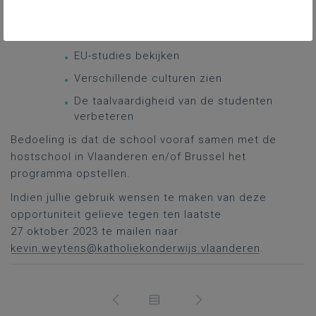
Leren van ervaringen en deze inzichten
gebruiken bij het ontwikkelen van
een eigen plan
EU-studies bekijken
Verschillende culturen zien
De taalvaardigheid van de studenten
verbeteren
Bedoeling is dat de school vooraf samen met de
hostschool in Vlaanderen en/of Brussel het
programma opstellen.
Indien jullie gebruik wensen te maken van deze
opportuniteit gelieve tegen ten laatste
27 oktober 2023 te mailen naar
kevin.weytens@katholiekonderwijs.vlaanderen
.