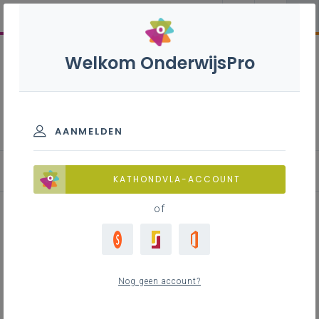
Welkom OnderwijsPro
Internationalisering
AANMELDEN
Blog
KATHONDVLA-ACCOUNT
of
Bouw verder aan je Europees
netwerk - Turkse partner
Nog geen account?