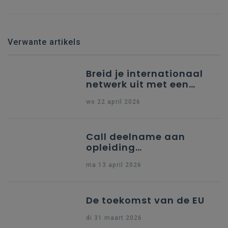
Verwante artikels
Breid je internationaal
netwerk uit met een
partner uit Spanje
wo 22 april 2026
Call deelname aan
opleiding
"Ondersteuning naar
ma 13 april 2026
indiening Erasmus+ KA1
Dossier Accreditering"
De toekomst van de EU
di 31 maart 2026