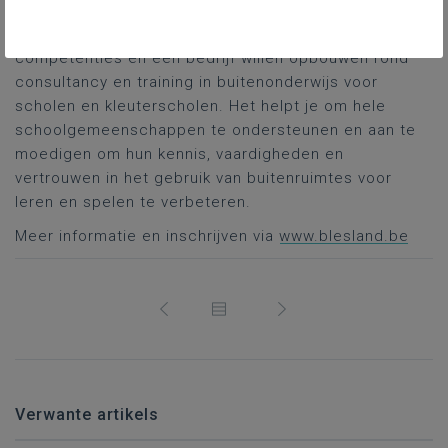
- Certificering in Buiten Leren en Spelen
Deze route is ideaal voor ervaren mensen die
competenties en een bedrijf willen opbouwen rond
consultancy en training in buitenonderwijs voor
scholen en kleuterscholen. Het helpt je om hele
schoolgemeenschappen te ondersteunen en aan te
moedigen om hun kennis, vaardigheden en
vertrouwen in het gebruik van buitenruimtes voor
leren en spelen te verbeteren.
Meer informatie en inschrijven via
www.blesland.be
Verwante artikels