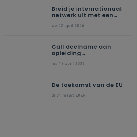
Breid je internationaal
netwerk uit met een
partner uit Spanje
wo 22 april 2026
Call deelname aan
opleiding
"Ondersteuning naar
ma 13 april 2026
indiening Erasmus+ KA1
Dossier Accreditering"
De toekomst van de EU
di 31 maart 2026