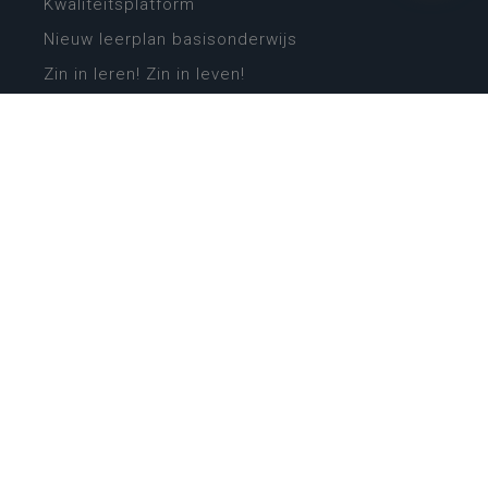
Kwaliteitsplatform
Nieuw leerplan basisonderwijs
Zin in leren! Zin in leven!
Vakken en leerplannen secundair onderwijs
Lessentabellen secundair onderwijs
Digitale transformatie
Schoolkalender
Scholenzoeker
Algemene website
CONTACT
Wie is wie
Locaties
Algemeen contact