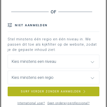
Van 19 tot 21 februari 2024 organiseren BLES Buiten
leren en spelen (
www.blesland.be
), Learning through
landscapes en IVN in Gent, België, een cursus voor
NIET AANMELDEN
landschapsontwerpers en ontwerpers van educatie
rond outdoor learning en play.
Stel minstens één regio en één niveau in. We
De expertise en knowhow van onze drie organisaties
passen dit toe als kijkfilter op de website, zodat
samen zorgen voor een sterke cursus en bieden je
je de gepaste inhoud ziet.
de kans om je als professional bij ons netwerk aan te
sluiten.
Kies minstens een niveau
We bieden twee routes aan:
- Certificering voor ontwerp van schoolpleinen
Kies minstens een regio
Dit traject is ideaal voor landschapsarchitecten,
architecten of andere ontwerpprofessionals die een
SURF VERDER ZONDER AANMELDEN
bedrijf willen opzetten in school-/kinderterreinen of
die al projecten hebben ontworpen maar behoefte
hebben aan nieuwe inzichten en input.
International user?
Geen onderwijsprofessional?