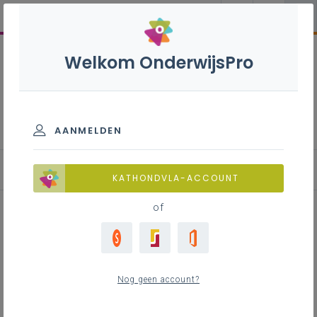
Welkom OnderwijsPro
Internationalisering
AANMELDEN
Blog
KATHONDVLA-ACCOUNT
of
BLES/LTL/IVN cursus in
Outdoor learning en
Nog geen account?
speelplaatsontwerp