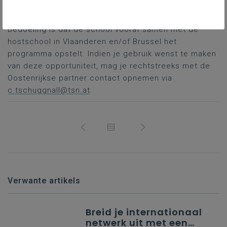
EU-structuren, organisaties, gebouwen, leden
leren kennen
Bedoeling is dat de school vooraf samen met de
hostschool in Vlaanderen en/of Brussel het
programma opstelt. Indien je gebruik wenst te maken
van deze opportuniteit, mag je rechtstreeks met de
Oostenrijkse partner contact opnemen via
c.tschuggnall@tsn.at
.
Verwante artikels
Breid je internationaal
netwerk uit met een