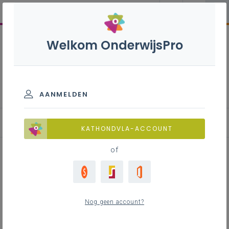
Welkom OnderwijsPro
Internationalisering
AANMELDEN
Blog
KATHONDVLA-ACCOUNT
of
Bouw met een Oostenrijkse
partner verder aan je
Nog geen account?
Europees netwerk