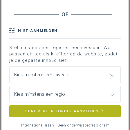
Is je school al actief binnen het ERASMUS+
programma of heb je andere internationale ervaring?
Dan weet je dat een goed en betrouwbaar netwerk
NIET AANMELDEN
onontbeerlijk is. Grijp dan deze opportuniteit om je
bestaande netwerk uit te breiden met een
Stel minstens één regio en één niveau in. We
Oostenrijkse partner. De Oostenrijkse partner is
passen dit toe als kijkfilter op de website, zodat
geïnteresseerd in mobiliteiten (in Vlaanderen) van
je de gepaste inhoud ziet.
studenten.
Het betreft:
Kies minstens een niveau
Periode
: Tussen april en juni 2025, de lengte van
de periode is te bespreken
Kies minstens een regio
Groep
: 15 tot 20 studenten tussen de 12 en
14 jaar
SURF VERDER ZONDER AANMELDEN
Doelstellingen mobiliteit
:
Werken met en ontmoeten van partnerschool
International user?
Geen onderwijsprofessional?