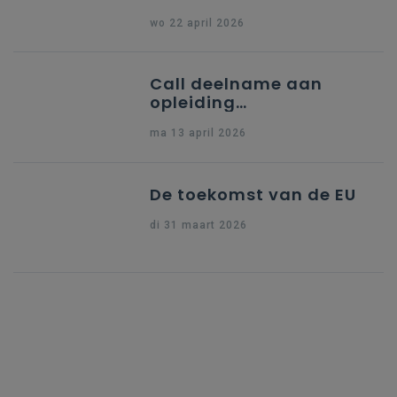
partner uit Spanje
wo 22 april 2026
Call deelname aan
opleiding
"Ondersteuning naar
ma 13 april 2026
indiening Erasmus+ KA1
Dossier Accreditering"
De toekomst van de EU
di 31 maart 2026