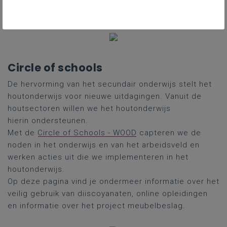
Deze online bibliotheek wordt momenteel volop
vernieuwd naar building your learning 2.0.
Circle of schools
De hervorming van het secundair onderwijs stelt het
houtonderwijs voor nieuwe uitdagingen. Vanuit de
houtsectoren willen we het houtonderwijs
hierin ondersteunen.
Met de
Circle of Schools - WOOD
capteren we de
noden in het onderwijs en van het arbeidsveld en
werken acties uit die we implementeren in het
houtonderwijs.
Op deze pagina vind je ondermeer informatie over het
veilig gebruik van diiscoyanaten, online opleidingen
en informatie over het project meubelbeslag.