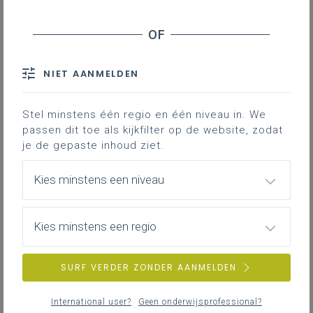
Inhoudstafel
Building your learning
Circle of schools
E-learning VDAB
NIET AANMELDEN
Woodwize
Stel minstens één regio en één niveau in. We
passen dit toe als kijkfilter op de website, zodat
Hierbij enkele websites met inspirerend
je de gepaste inhoud ziet.
lesmateriaal voor de lessen hout.
Kies minstens een niveau
Gekoppelde leerplannen
Kies minstens een regio
Building your learning
SURF VERDER ZONDER AANMELDEN
Via
deze website
vind je modularie handboeken terug
die opgesteld zijn vanuit de sector.
International user?
Geen onderwijsprofessional?