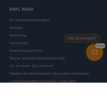
SNEL NAAR
Professionaliseringen
Nieuws
Webshop
Kan ik je helpen?
Vacatures
bèta
Kwaliteitsplatform
Nieuw leerplan basisonderwijs
Zin in leren! Zin in leven!
Vakken en leerplannen secundair onderwijs
Lessentabellen secundair onderwijs
Digitale transformatie
Schoolkalender
Scholenzoeker