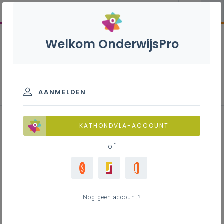
Welkom OnderwijsPro
Binnenschrijnwerk -
Interieur - 3de graad - A-
finaliteit
AANMELDEN
KATHONDVLA-ACCOUNT
of
Inspirerende websites met
lesmateriaal voor de lessen hout
Nog geen account?