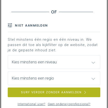
Werkplekleren in de studierichting
Binnenschrijnwerk en interieur
Je vindt hier adviezen en documenten die je
ondersteunen bij het organiseren en begeleiden
van werkplekleren in de studierichting
NIET AANMELDEN
Binnenschrijnwerk en interieur - 3de graad.
Stel minstens één regio en één niveau in. We
passen dit toe als kijkfilter op de website, zodat
je de gepaste inhoud ziet.
Hou-002 Didactische tips: Hoe ga je aan de
slag met je leerlingen met een CNC
Kies minstens een niveau
machine.
CNC in de 2de graad hout.
Kies minstens een regio
LEERPLANDUIDING
SURF VERDER ZONDER AANMELDEN
Hou-001 Didactische tips: met leerlingen
International user?
Geen onderwijsprofessional?