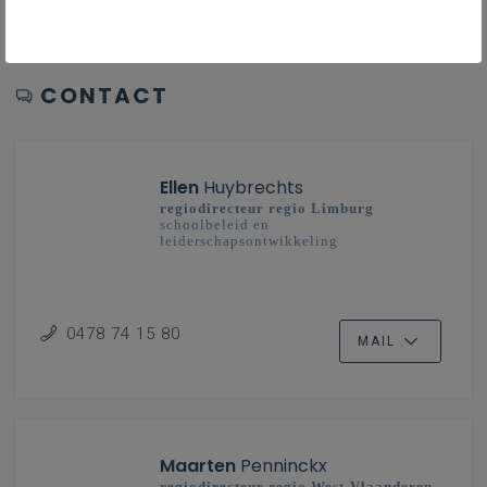
CONTACT
Ellen
Huybrechts
regiodirecteur regio Limburg
schoolbeleid en
leiderschapsontwikkeling
0478 74 15 80
MAIL
Maarten
Penninckx
regiodirecteur regio West-Vlaanderen