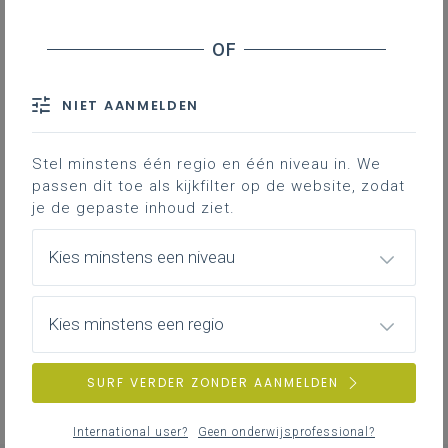
Wat?
Verwachtingen en ondersteuning
NIET AANMELDEN
Stel minstens één regio en één niveau in. We
passen dit toe als kijkfilter op de website, zodat
15 inspiratiescholen
je de gepaste inhoud ziet.
Kies minstens een niveau
Veelgestelde vragen
Kies minstens een regio
Versie van 23 januari 2026
SURF VERDER ZONDER AANMELDEN
International user?
Geen onderwijsprofessional?