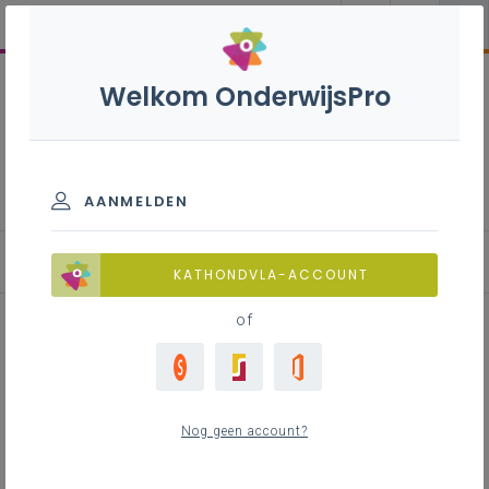
Welkom OnderwijsPro
Basisoptie Sport - A-
stroom
AANMELDEN
KATHONDVLA-ACCOUNT
of
Inspiratie voor het ontwikkelen
van een gezonde, veilige en
Nog geen account?
actieve levensstijl op
Gezondleven.be