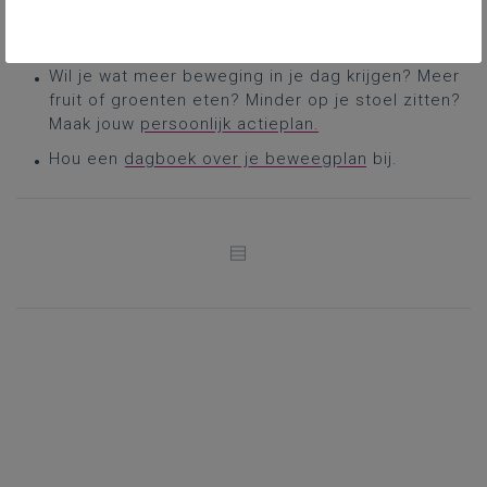
Doe
de bewegingstest
: Hoeveel zit en beweeg
jij?
Wil je wat meer beweging in je dag krijgen? Meer
fruit of groenten eten? Minder op je stoel zitten?
Maak jouw
persoonlijk actieplan.
Hou een
dagboek over je beweegplan
bij.