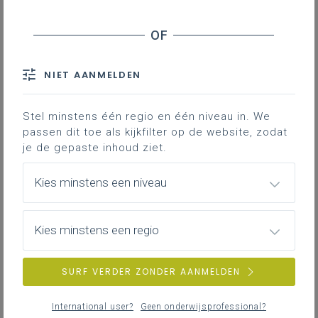
Inhoudstafel
NIET AANMELDEN
Stel minstens één regio en één niveau in. We
Gekoppelde leerplannen
passen dit toe als kijkfilter op de website, zodat
je de gepaste inhoud ziet.
Op
gezondleven.be
vind je inspiratie en materiaal om
Kies minstens een niveau
met je leerlingen te werken aan
gezondheidsvaardigheden in functie van hun fysiek en
mentaal welzijn binnen verschillende thema’s.
Kies minstens een regio
Snel toegang naar inspirerend materiaal:
SURF VERDER ZONDER AANMELDEN
Leerlijnen over gezond leven.
Informatie over de bewegingsdriehoek
.
International user?
Geen onderwijsprofessional?