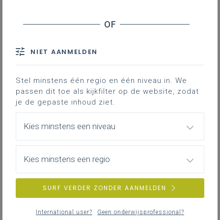
Inhoudstafel
Downloads
NIET AANMELDEN
In dit document vind je inspiratie voor een
Stel minstens één regio en één niveau in. We
mogelijke opbouw van de leerplandoelen
passen dit toe als kijkfilter op de website, zodat
over het 5de en 6de jaar. Dit document
je de gepaste inhoud ziet.
vraagt wellicht wat bijkomende uitleg.
Vraag dit aan je regionale begeleider.
Kies minstens een niveau
Gekoppelde leerplannen
Kies minstens een regio
SURF VERDER ZONDER AANMELDEN
Inspiratie jaarplan
89KB word
International user?
Geen onderwijsprofessional?
Tekst bij jaarplan
100KB word