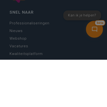
SNEL NAAR
Kan ik je helpen?
bèta
Professionaliseringen
Nieuws
Webshop
Vacatures
Kwaliteitsplatform
Nieuw leerplan basisonderwijs
Zin in leren! Zin in leven!
Vakken en leerplannen secundair onderwijs
Lessentabellen secundair onderwijs
Digitale transformatie
Schoolkalender