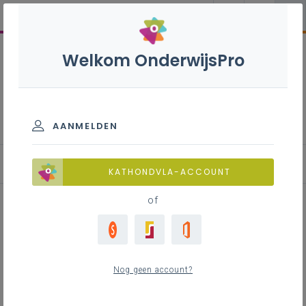
Welkom OnderwijsPro
Assistentie in wonen, zorg
en welzijn S - 3de graad -
A-finaliteit
AANMELDEN
KATHONDVLA-ACCOUNT
of
Inspiratie jaarplan Assistentie in
wonen, zorg en welzijn
Nog geen account?