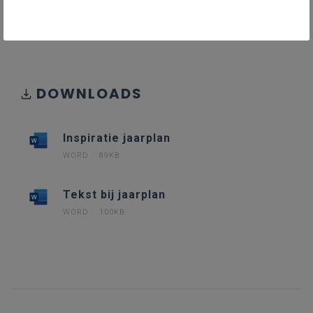
DOWNLOADS
Inspiratie jaarplan
WORD
89KB
Tekst bij jaarplan
WORD
100KB