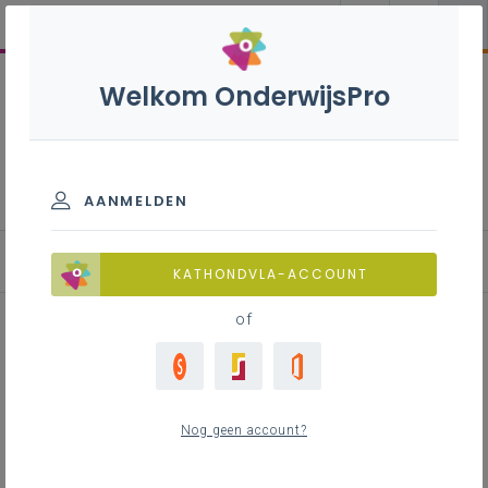
Welkom OnderwijsPro
Elektromechanische
technieken B+S - 2de
graad - D/A-finaliteit
AANMELDEN
KATHONDVLA-ACCOUNT
of
Inspiratie bij leerplandoel
verticale worp
Nog geen account?