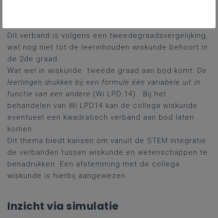
positie - tijd bij een beweging
met constante versnelling
Dit verband is volgens een tweedegraadsvergelijking,
wat nog niet tot de leerinhouden wiskunde behoort in
de 2de graad.
Wat wel in wiskunde tweede graad aan bod komt:
De
leerlingen drukken bij een formule één variabele uit in
functie van een andere
(Wi LPD 14). Bij het
behandelen van Wi LPD14 kan de collega wiskunde
eventueel een kwadratisch verband aan bod laten
komen.
Dit thema biedt kansen om vanuit de STEM integratie
de verbanden tussen wiskunde en wetenschappen te
benadrukken. Een afstemming met de collega
wiskunde is hierbij aangewezen.
Inzicht via simulatie