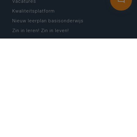
Vacatures
Kwaliteitsplatform
Nieuw leerplan basisonderwijs
Zin in leren! Zin in leven!
Vakken en leerplannen secundair onderwijs
Lessentabellen secundair onderwijs
Digitale transformatie
Schoolkalender
Scholenzoeker
Algemene website
CONTACT
Wie is wie
Locaties