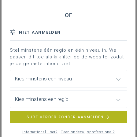
Downloads
NIET AANMELDEN
Inspiratie bij deze inrijpoort van het
leerplan
Stel minstens één regio en één niveau in. We
passen dit toe als kijkfilter op de website, zodat
Gekoppelde leerplannen
je de gepaste inhoud ziet.
Kies minstens een niveau
Kies minstens een regio
DOWNLOADS
SURF VERDER ZONDER AANMELDEN
Mijlpalen in zorg en welzijn
International user?
Geen onderwijsprofessional?
PDF
217KB