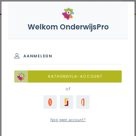
Welkom OnderwijsPro
Zorg en welzijn - 2de graad
- A-finaliteit
AANMELDEN
KATHONDVLA-ACCOUNT
of
Inrijpoort pedagogisch handelen
Nog geen account?
Inhoudstafel