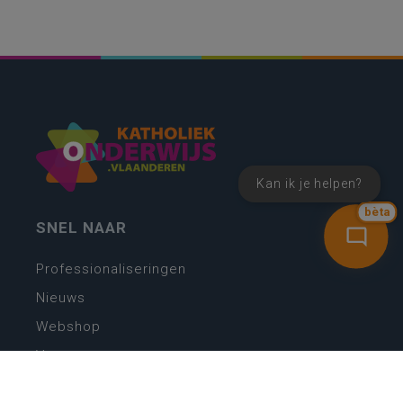
Kan ik je helpen?
bèta
SNEL NAAR
Professionaliseringen
Nieuws
Webshop
Vacatures
Kwaliteitsplatform