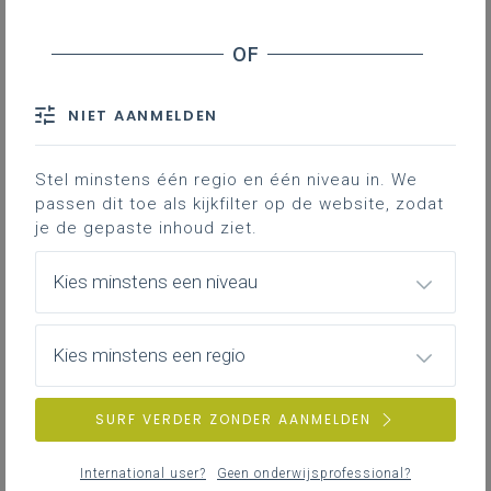
TOON RESULTATEN
individugericht
Onderhandelingsprocedure zonder
voorafgaandelijke bekendmaking:
NIET AANMELDEN
theorie
Deze opleiding zoemt in op de
Stel minstens één regio en één niveau in. We
onderhandelingsprocedure zonder
passen dit toe als kijkfilter op de website, zodat
bekendmaking. We trekken een halve dag uit voor
je de gepaste inhoud ziet.
een theoretisch overzicht van deze
plaatsingsprocedure.Er wordt van de deelnemers
8 maart 2027
verwacht dat zij beschikken over ervaring met de
Online
Kies minstens een niveau
materie van overheidsopdrachten en in het
bijzonder met de plaatsing van
overheidsopdrachten.
Kies minstens een regio
individugericht
Webinar raamovereenkomsten
SURF VERDER ZONDER AANMELDEN
verzekeringen voor het onderwijs:
nieuwe aanbesteding
International user?
Geen onderwijsprofessional?