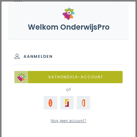
Filter
wis alle
ZOEK TOT 12 MAANDEN TERUG
Welkom OnderwijsPro
Inkoopbeleid algemeen
AANMELDEN
TOON RESULTATEN
KATHONDVLA-ACCOUNT
Nieuws
of
21
nieuwste
Nog geen account?
woensdag 13 mei 2026