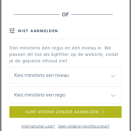
Schrijf in op onze laatste DOKO-netwerkgroep van
dit schooljaar!
NIET AANMELDEN
woensdag 13 mei 2026
Raamovereenkomst 'Warme dranken' perceel 1- Oké
Stel minstens één regio en één niveau in. We
koffie - stopzetting tijdelijke brandstoftoeslag
passen dit toe als kijkfilter op de website, zodat
je de gepaste inhoud ziet.
Kies minstens een niveau
donderdag 30 april 2026
ENERGIE: overlegmoment op woensdag 6 mei
Kies minstens een regio
donderdag 30 april 2026
SURF VERDER ZONDER AANMELDEN
Slim verbruiken loont: samen naar lagere
elektriciteitstarieven
International user?
Geen onderwijsprofessional?