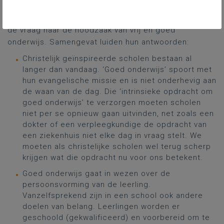
Auteurs proberen vanuit verschillende academische
en geloofsachtergronden een antwoord te geven op
de vraag naar de noodzaak van vrij en goed
onderwijs. Samengevat luiden hun antwoorden:
Christelijk geïnspireerde scholen bestaan al
langer dan vandaag. ‘Goed onderwijs’ spoort met
hun evangelische missie en is niet onderhevig aan
de waan van de dag. Die ‘intrinsieke opdracht om
goed onderwijs’ te verzorgen moeten scholen
niet per se opnieuw gaan uitvinden, net zoals een
dokter of een verpleegkundige de opdracht van
een ziekenhuis niet elke dag in vraag stelt. We
moeten als christelijke scholen wel terug scherp
krijgen wat die opdracht nu voor ons betekent.
Goed onderwijs gaat in wezen over de
persoonsvorming van de leerling.
Vanzelfsprekend zijn in een school ook andere
doelen van belang. Leerlingen worden er
geschoold (gekwalificeerd) en voorbereid om te