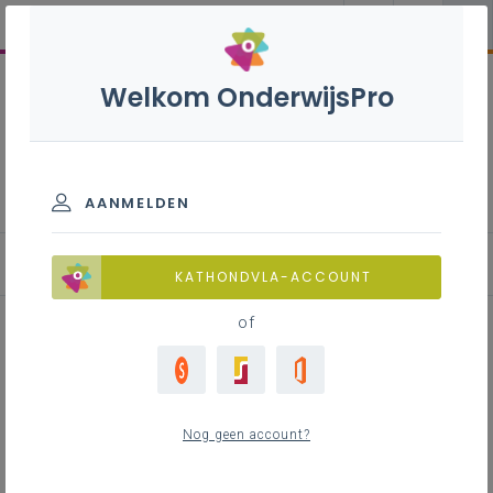
Welkom OnderwijsPro
In dialoog
AANMELDEN
Blog
KATHONDVLA-ACCOUNT
of
Waar is het onderwijs goed
voor?
Nog geen account?