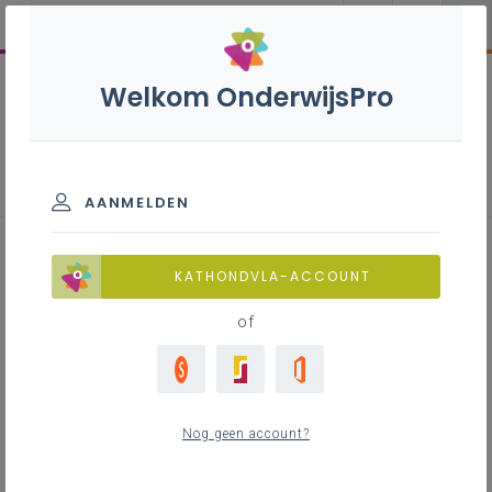
Welkom OnderwijsPro
Tijdschriften
AANMELDEN
KATHONDVLA-ACCOUNT
of
In dialoog
Nog geen account?
Leeftocht