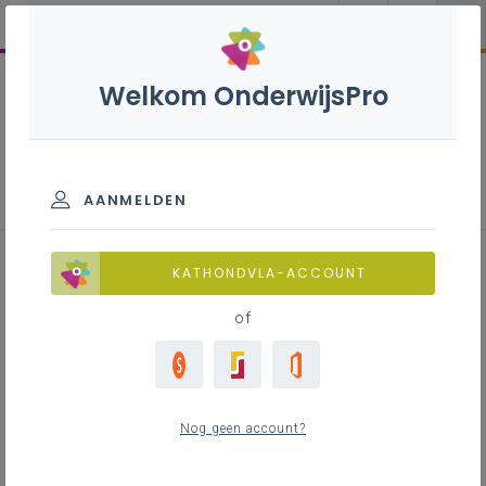
Welkom OnderwijsPro
Wiskunde B+S'' - 3de graad - D-
finaliteit
AANMELDEN
KATHONDVLA-ACCOUNT
of
Leerplan
Raadpleeg via de leerplantool of download de
Word-versie
Nog geen account?
LEERPLANTOOL