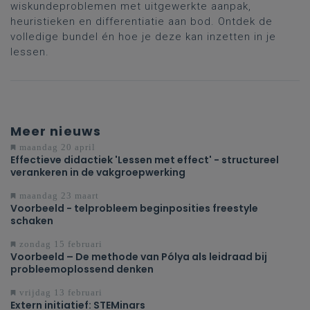
wiskundeproblemen met uitgewerkte aanpak,
heuristieken en differentiatie aan bod. Ontdek de
volledige bundel én hoe je deze kan inzetten in je
lessen.
Meer nieuws
maandag 20 april
Effectieve didactiek 'Lessen met effect' - structureel
verankeren in de vakgroepwerking
maandag 23 maart
Voorbeeld - telprobleem beginposities freestyle
schaken
zondag 15 februari
Voorbeeld – De methode van Pólya als leidraad bij
probleemoplossend denken
vrijdag 13 februari
Extern initiatief: STEMinars