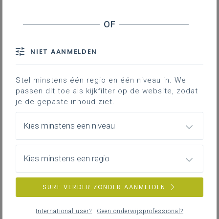
Basisinformatie
Basisinformatie over het leerplan
NIET AANMELDEN
Stel minstens één regio en één niveau in. We
passen dit toe als kijkfilter op de website, zodat
Inspirerend materiaal
je de gepaste inhoud ziet.
Didactische tips, ondersteunende documenten,
duiding bij leerinhouden...
Kies minstens een niveau
Kies minstens een regio
Professionalisering
Overzicht van nascholingen, vormingen,
SURF VERDER ZONDER AANMELDEN
netwerken …
International user?
Geen onderwijsprofessional?