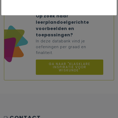
Op zoek naar
leerplandoelgerichte
voorbeelden en
toepassingen?
In deze databank vind je
oefeningen per graad en
finaliteit.
GA NAAR "KLASKLARE
INSPIRATIE VOOR
WISKUNDE"
CONTACT