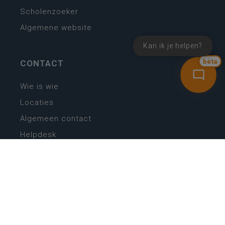
Scholenzoeker
Algemene website
Kan ik je helpen?
CONTACT
bèta
Wie is wie
Locaties
Algemeen contact
Helpdesk
NIEUWSBRIEF
SCHRIJF IN