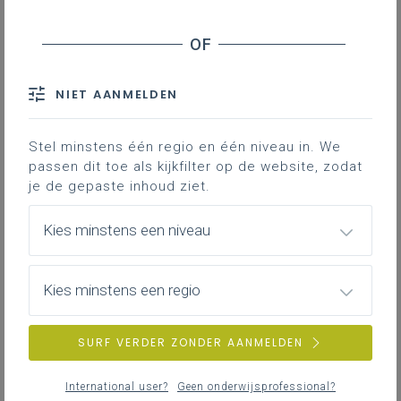
Contact
Hieronder vind je de definitieve en
volledig afgewerkte versie van het
NIET AANMELDEN
leerplan in Word; enkel deze versie
is geldig voor de volledige 3de
graad vanaf 1 september 2024.
Stel minstens één regio en één niveau in. We
passen dit toe als kijkfilter op de website, zodat
je de gepaste inhoud ziet.
Kies minstens een niveau
Kies minstens een regio
DOWNLOADS
SURF VERDER ZONDER AANMELDEN
III-Tex-a januari 24
International user?
Geen onderwijsprofessional?
WORD
305KB