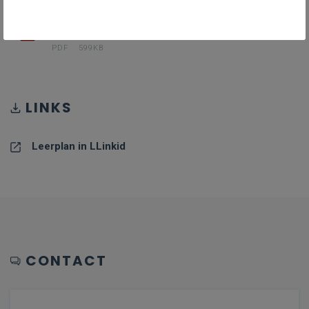
PDF III-Tex-a_januari_24
PDF
599KB
LINKS
Leerplan in LLinkid
CONTACT