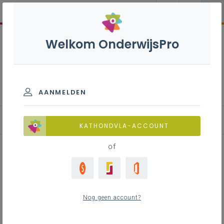
Welkom OnderwijsPro
Textielverzorging S - 3de graad
- A-finaliteit
AANMELDEN
Leerplan
KATHONDVLA-ACCOUNT
of
Inhoudstafel
Nog geen account?
Downloads