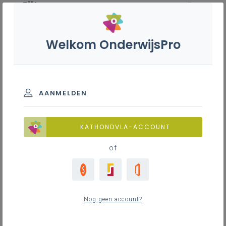
Filter
wis alle
ZOEK TOT 12 MAANDEN TERUG
Welkom OnderwijsPro
Sport B+S - 3de graad - D-
finaliteit
AANMELDEN
TOON RESULTATEN
KATHONDVLA-ACCOUNT
of
Nieuws
40
nieuwste
Nog geen account?