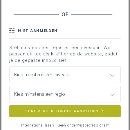
vrijdag 24 april 2026
Uitwisseling lesmateriaal: tijd en werk gespaard!
NIET AANMELDEN
woensdag 22 april 2026
Dag van lichamelijke opvoeding
Stel minstens één regio en één niveau in. We
passen dit toe als kijkfilter op de website, zodat
je de gepaste inhoud ziet.
maandag 20 april 2026
Kies minstens een niveau
Uitwisselen van lesmateriaal voor LO en sport: tijd
en werk gespaard!
Kies minstens een regio
vrijdag 27 maart 2026
SURF VERDER ZONDER AANMELDEN
MOEV-apotheose op dinsdag 16 juni in Herentals
International user?
Geen onderwijsprofessional?