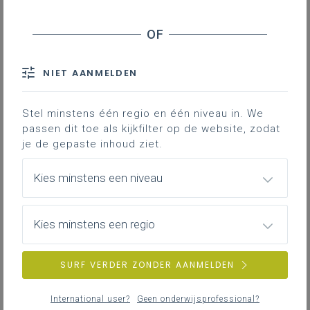
Ondersteunende documenten bij het
leerplan III-SlTr-da
Deze documenten helpen bij het realiseren van
de leerplandoelen in de lespraktijk.
NIET AANMELDEN
Stel minstens één regio en één niveau in. We
Werkplekleren in de studierichting
passen dit toe als kijkfilter op de website, zodat
Slagerij-Traiteurtechnieken
je de gepaste inhoud ziet.
Je vindt hier adviezen en documenten die je
Kies minstens een niveau
ondersteunen bij het organiseren en begeleiden
van werkplekleren in de studierichting Slagerij-
Traiteurtechnieken .
Kies minstens een regio
SURF VERDER ZONDER AANMELDEN
International user?
Geen onderwijsprofessional?