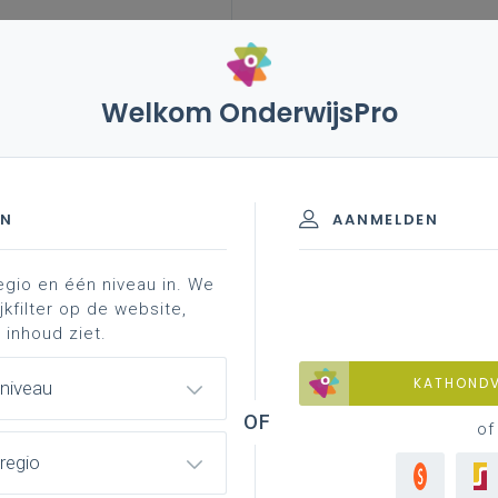
Welkom OnderwijsPro
leerplannen
vakken en leerplannen 3de graad
eriaal
-finaliteit
EN
AANMELDEN
egio en één niveau in. We
materiaal
professionalisering
jkfilter op de website,
 inhoud ziet.
KATHOND
 niveau
of
regio