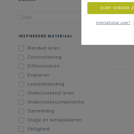
SURF VERDER 
International user?
INSPIREREND MATERIAAL
Blended leren
Concretisering
Differentiëren
Evalueren
Leerplanduiding
Onderzoekend leren
Onderzoekscompetentie
Samenhang
Stage en werkplekleren
Veiligheid