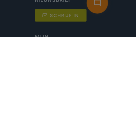
NIEUWSBRIEF
SCHRIJF IN
MIJN.
Beheer
Kijkfilter