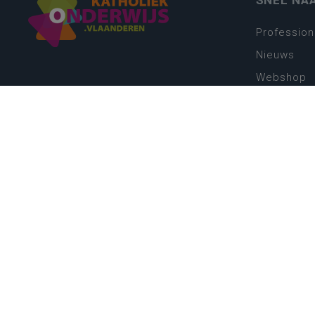
SNEL NA
Profession
Nieuws
Webshop
Vacatures
Kwaliteits
Nieuw leer
Zin in leren
Vakken en 
onderwijs
Lessentabe
Digitale tr
Schoolkal
Scholenzo