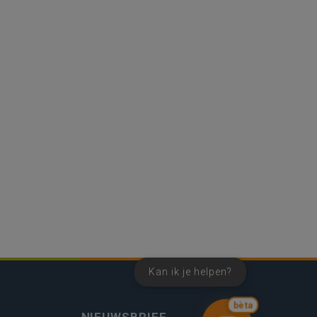
Kan ik je helpen?
bèta