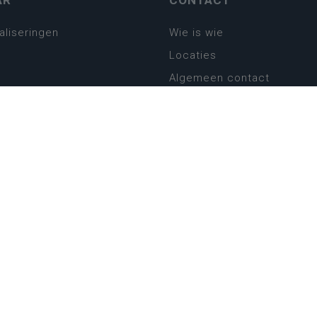
AR
CONTACT
aliseringen
Wie is wie
Locaties
Algemeen contact
Helpdesk
platform
plan basisonderwijs
! Zin in leven!
leerplannen secundair
llen secundair onderwijs
ansformatie
ender
eker