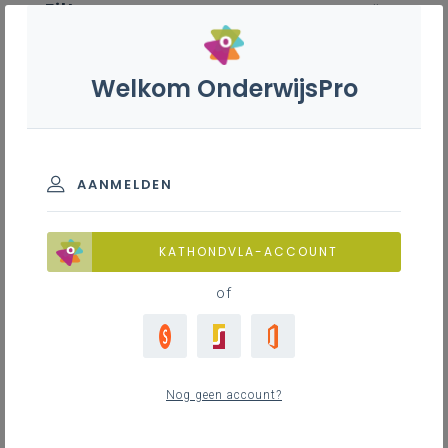
Filter
wis alle
ZOEK TOT 12 MAANDEN TERUG
Welkom OnderwijsPro
Preventief onderhoud machines
en installaties S - 3de graad - A-
finaliteit
AANMELDEN
TOON RESULTATEN
KATHONDVLA-ACCOUNT
of
Nieuws
0
nieuwste
Nog geen account?