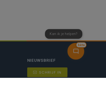
Kan ik je helpen?
bèta
NIEUWSBRIEF
SCHRIJF IN
MIJN.
Beheer