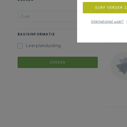
SURF VERDER 
International user?
BASISINFORMATIE
Leerplanduiding
ZOEKEN