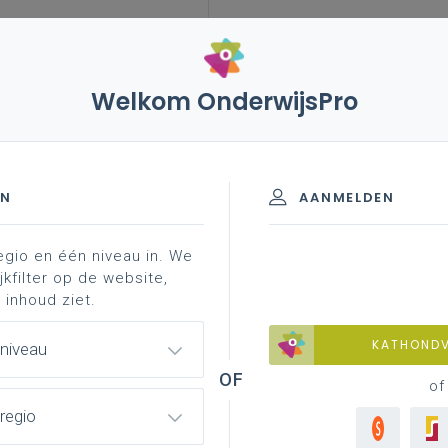
Welkom OnderwijsPro
leerplannen
vakken en leerplannen 3de graad
atie
ad - A-finaliteit
EN
AANMELDEN
egio en één niveau in. We
materiaal
achtergrond
professionalisering
jkfilter op de website,
 inhoud ziet.
KATHOND
 niveau
of
regio