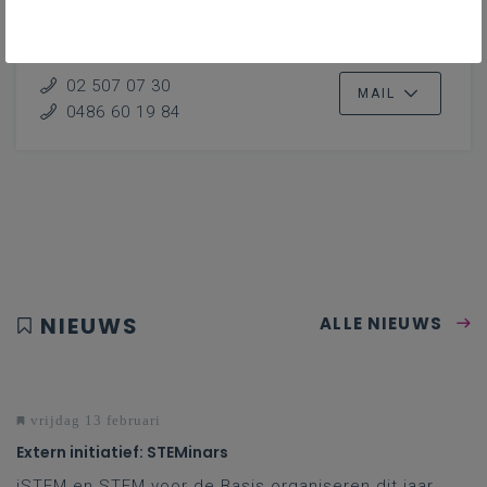
secundair onderwijs
Vlaanderenbreed
02 507 07 30
MAIL
0486 60 19 84
NIEUWS
ALLE NIEUWS
vrijdag 13 februari
Extern initiatief: STEMinars
iSTEM en STEM voor de Basis organiseren dit jaar