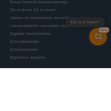
Nieuw leerplan basisonderwijs
Zin in leren! Zin in leven!
Vakken en leerplannen secundair onderwijs
Kan ik je helpen?
Lessentabellen secundair onderwijs
bèta
Digitale transformatie
Schoolkalender
Scholenzoeker
Algemene website
CONTACT
Wie is wie
Locaties
Algemeen contact
Helpdesk