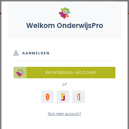
Welkom OnderwijsPro
Orthopedietechnieken S - 3de
graad - D/A-finaliteit
AANMELDEN
KATHONDVLA-ACCOUNT
of
Leerplan
Raadpleeg via de leerplantool of download de
Word-versie
Nog geen account?
LEERPLANTOOL