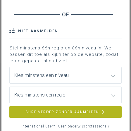
Professionalisering
Overzicht van nascholingen, vormingen,
NIET AANMELDEN
netwerken …
Stel minstens één regio en één niveau in. We
passen dit toe als kijkfilter op de website, zodat
je de gepaste inhoud ziet.
Kies minstens een niveau
CONTACT
Kies minstens een regio
SURF VERDER ZONDER AANMELDEN
Koen
Stassen
pedagogisch begeleider
coördinatie leren en werken, duaal leren
International user?
Geen onderwijsprofessional?
en onderwijs-arbeidsmarkt