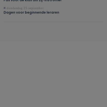
Pas voor de klas als zij-instromer
donderdag 25 september
Dagen voor beginnende leraren