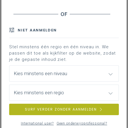
Stage en werkplekleren
Veiligheid
NIET AANMELDEN
ZOEKEN
Stel minstens één regio en één niveau in. We
MEER INSPIRATIE OVER LEERPLANNEN HEEN
passen dit toe als kijkfilter op de website, zodat
je de gepaste inhoud ziet.
Kies minstens een niveau
Kies minstens een regio
SURF VERDER ZONDER AANMELDEN
International user?
Geen onderwijsprofessional?