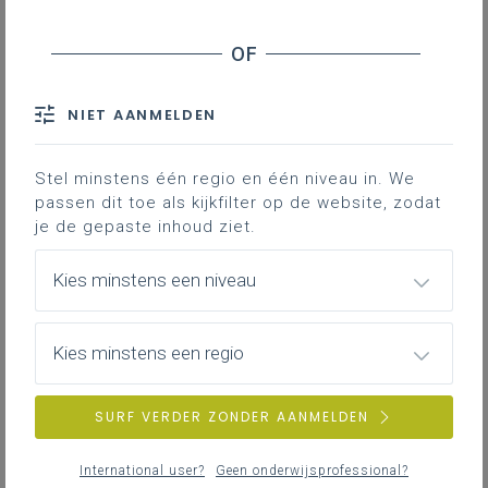
Inspirerende sites en materialen
Downloads
NIET AANMELDEN
Contact
Stel minstens één regio en één niveau in. We
passen dit toe als kijkfilter op de website, zodat
je de gepaste inhoud ziet.
Tekstkenmerken voor
receptie
Kies minstens een niveau
Een overzicht van de tekstkenmerken voor
receptie vind je in het leerplan. Hier vind je
de
leerlijn in tekstkenmerken voor
Kies minstens een regio
receptie
van eerste tot derde graad.
Leerlijn tekstkenmerken voor receptie
SURF VERDER ZONDER AANMELDEN
graad 1-3
28KB word
Leerlijn tekstkenmerken voor receptie
International user?
Geen onderwijsprofessional?