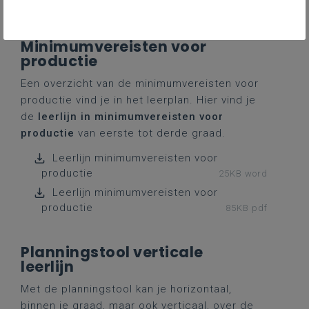
graad 1-3
125KB pdf
Minimumvereisten voor
productie
Een overzicht van de minimumvereisten voor
productie vind je in het leerplan. Hier vind je
de
leerlijn in minimumvereisten voor
productie
van eerste tot derde graad.
Leerlijn minimumvereisten voor
productie
25KB word
Leerlijn minimumvereisten voor
productie
85KB pdf
Planningstool verticale
leerlijn
Met de planningstool kan je horizontaal,
binnen je graad, maar ook verticaal, over de