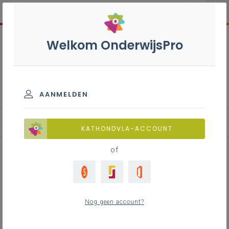
Welkom OnderwijsPro
Nederlands B+ - 3de graad
- D-finaliteit
AANMELDEN
Basisinformatie
KATHONDVLA-ACCOUNT
of
Inhoudstafel
Tekstkenmerken voor receptie
Nog geen account?
Minimumvereisten voor productie
Planningstool verticale leerlijn