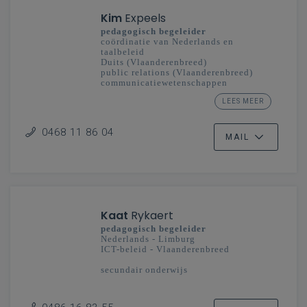
Kim
Expeels
pedagogisch begeleider
coördinatie van Nederlands en
taalbeleid
Duits (Vlaanderenbreed)
public relations (Vlaanderenbreed)
communicatiewetenschappen
(Vlaanderenbreed)
LEES MEER
taalexpert Ieder kind taalheld
secundair onderwijs
0468 11 86 04
MAIL
Kaat
Rykaert
pedagogisch begeleider
Nederlands - Limburg
ICT-beleid - Vlaanderenbreed
secundair onderwijs