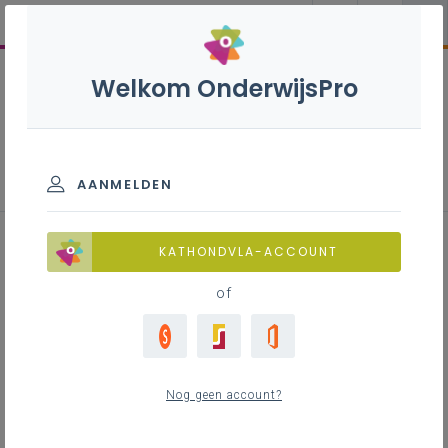
Welkom OnderwijsPro
Nederlands B+ - 3de graad - D-
finaliteit
AANMELDEN
KATHONDVLA-ACCOUNT
Het leerplan plus inspirerend materiaal en meer
vind je op deze pagina.
of
Nog geen account?
Leerplan
Raadpleeg via de leerplantool of download de