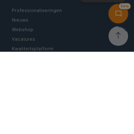
bèta
Professionaliseringen
Nieuws
Webshop
Vacatures
Kwaliteitsplatform
Nieuw leerplan basisonderwijs
Zin in leren! Zin in leven!
Vakken en leerplannen secundair onderwijs
Lessentabellen secundair onderwijs
Digitale transformatie
Schoolkalender
Scholenzoeker
Algemene website