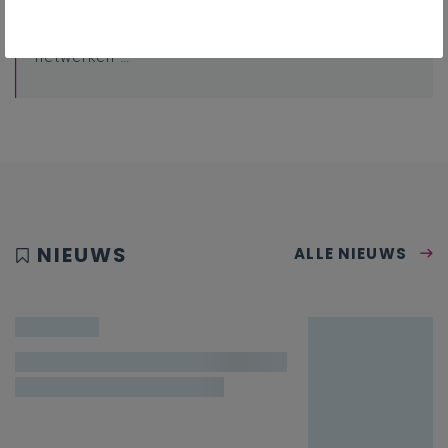
Professionalisering
Overzicht van nascholingen, vormingen,
netwerken …
NIEUWS
ALLE NIEUWS