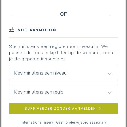
Word-versie
LEERPLANTOOL
NIET AANMELDEN
Inspirerend materiaal
Stel minstens één regio en één niveau in. We
Didactische tips, ondersteunende documenten,
passen dit toe als kijkfilter op de website, zodat
duiding bij leerinhouden …
je de gepaste inhoud ziet.
Kies minstens een niveau
Basisinformatie
Kies minstens een regio
Literatuur, onderzoek, regelgeving, interessante
websites …
SURF VERDER ZONDER AANMELDEN
International user?
Geen onderwijsprofessional?