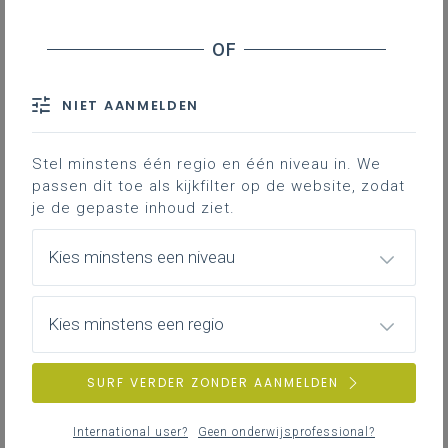
Stage en werkplekleren
Veiligheid
NIET AANMELDEN
ZOEKEN
Stel minstens één regio en één niveau in. We
MEER INSPIRATIE OVER LEERPLANNEN HEEN
passen dit toe als kijkfilter op de website, zodat
je de gepaste inhoud ziet.
Kies minstens een niveau
Kies minstens een regio
SURF VERDER ZONDER AANMELDEN
International user?
Geen onderwijsprofessional?