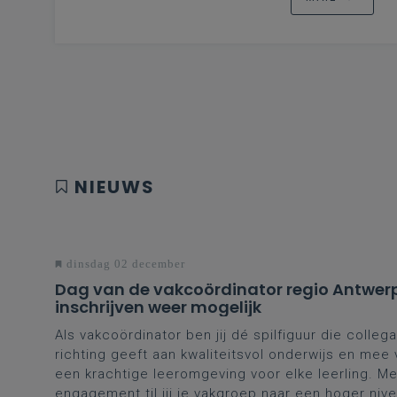
NIEUWS
dinsdag 02 december
Dag van de vakcoördinator regio Antwer
inschrijven weer mogelijk
Als vakcoördinator ben jij dé spilfiguur die collega
richting geeft aan kwaliteitsvol onderwijs en mee
een krachtige leeromgeving voor elke leerling. Me
engagement til jij je vakgroep naar een hoger nive