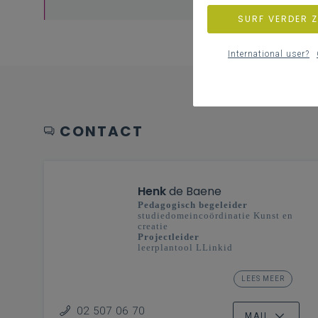
SURF VERDER 
International user?
CONTACT
Henk
de Baene
Pedagogisch begeleider
studiedomeincoördinatie Kunst en
creatie
Projectleider
leerplantool LLinkid
secundair onderwijs -
Vlaanderenbreed
LEES MEER
Ontwikkeling klas en school
02 507 06 70
MAIL