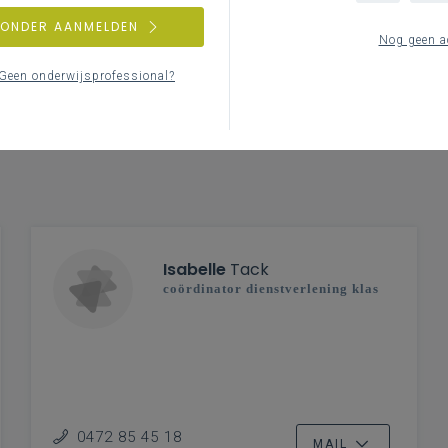
ZONDER AANMELDEN
Nog geen a
Geen onderwijsprofessional?
Isabelle
Tack
coördinator dienstverlening klas
0472 85 45 18
MAIL