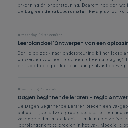
erkenning én ondersteuning. Daarom nodigen we je
de
Dag van de vakcoördinator.
Kies jouw worksh
maandag 24 november
Leerplandoel 'Ontwerpen van een oplossi
Ben je op zoek naar ondersteuning bij het leerpl
ontwerpen voor een probleem of een uitdaging? E
een voorbeeld per leerplan, kan je alvast op weg 
woensdag 22 oktober
Dagen beginnende leraren - regio Antwe
De Dagen Beginnende Leraren bieden een vakgeb
school. Tijdens twee groepssessies en één indivi
vakbegeleider en collega’s. Een kans om zelfvertr
leerplangericht te groeien in het vak. Moedig je s