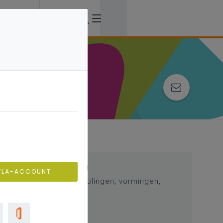
Professionalisering
VLA-ACCOUNT
Overzicht van nascholingen, vormingen,
netwerken …