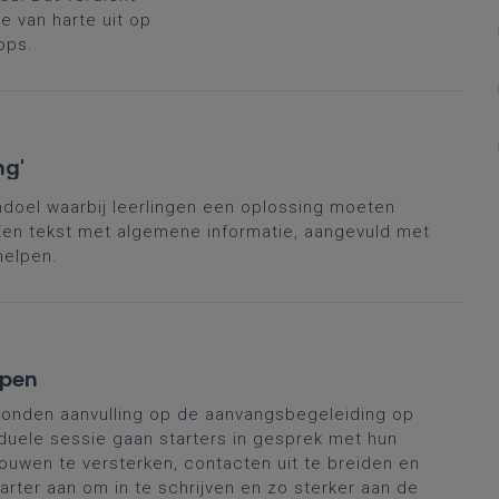
 van harte uit op
ops.
ng'
andoel waarbij leerlingen een oplossing moeten
en tekst met algemene informatie, aangevuld met
helpen.
rpen
onden aanvulling op de aanvangsbegeleiding op
duele sessie gaan starters in gesprek met hun
ouwen te versterken, contacten uit te breiden en
tarter aan om in te schrijven en zo sterker aan de