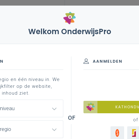
Welkom OnderwijsPro
leerplannen
vakken en leerplannen 3de graad
aad - A-finaliteit
EN
AANMELDEN
egio en één niveau in. We
jkfilter op de website,
 inhoud ziet.
Inspirerend materiaal
KATHOND
 niveau
Ondersteuning op de klasvloer
of
regio