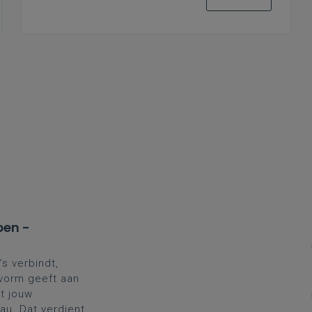
pen -
’s verbindt,
 vorm geeft aan
t jouw
au. Dat verdient