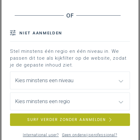
vrijdag 13 februari 2026
Extern initiatief – Nascholing Departement Bedrijf en
organisatie HOGENT
NIET AANMELDEN
dinsdag 6 januari 2026
Stel minstens één regio en één niveau in. We
Extern initiatief – Ontdek de 5e editie van de Vlajo
passen dit toe als kijkfilter op de website, zodat
Digi-weken
je de gepaste inhoud ziet.
Kies minstens een niveau
dinsdag 6 januari 2026
Extern initiatief – Jaarlijkse studiedag Vereniging
Kies minstens een regio
Leraren Economische Wetenschappen
SURF VERDER ZONDER AANMELDEN
maandag 5 januari 2026
International user?
Geen onderwijsprofessional?
Webinar E-facturatie Peppol