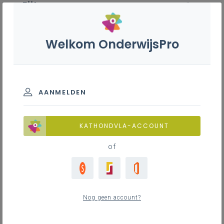
Filter
wis alle
ZOEK TOT 12 MAANDEN TERUG
Welkom OnderwijsPro
Economie - 3de graad - D-
finaliteit
AANMELDEN
TOON RESULTATEN
KATHONDVLA-ACCOUNT
of
Nieuws
23
nieuwste
Nog geen account?