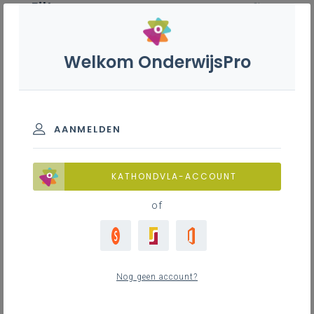
Filter
wis filter
ZOEKEN
Welkom OnderwijsPro
Duits - 3de graad - D/A-
finaliteit
INSPIREREND MATERIAAL
AANMELDEN
Blended leren
Inspirerend materiaal
Concretisering
KATHONDVLA-ACCOUNT
Differentiëren
of
Inspirerend materiaal
Evalueren
Leerplanduiding
Onderzoekend leren
16
nieuwste
Onderzoekscompetentie
Nog geen account?
Samenhang